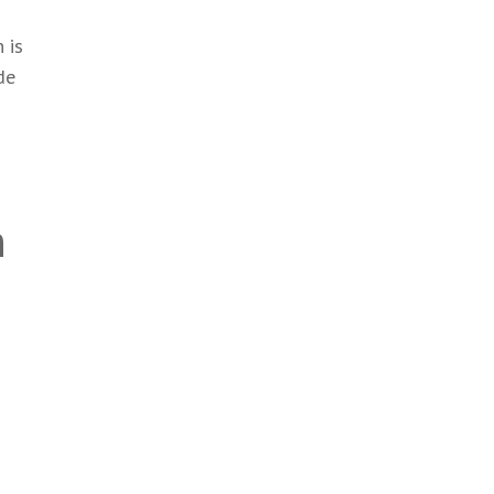
 is
de
n