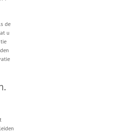
ls de
at u
tie
eden
vatie
n.
t
leiden