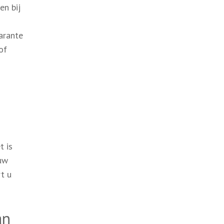
en bij
arante
of
t is
 uw
t u
an