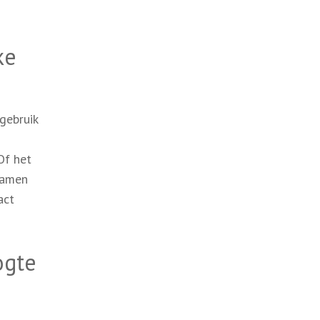
ke
gebruik
Of het
 Samen
act
ogte