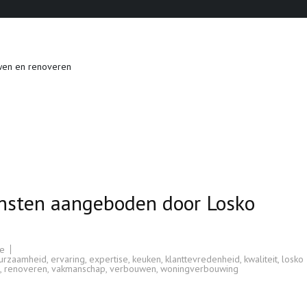
wen en renoveren
ensten aangeboden door Losko
ie
urzaamheid
,
ervaring
,
expertise
,
keuken
,
klanttevredenheid
,
kwaliteit
,
losko
,
renoveren
,
vakmanschap
,
verbouwen
,
woningverbouwing