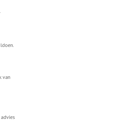
r
ldoen.
k van
 advies