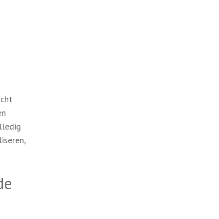
acht
en
lledig
iseren,
de