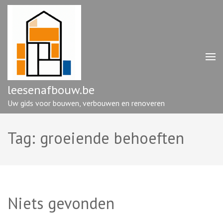
Ga
naar
inhoud
(druk
op
enter)
leesenafbouw.be
Uw gids voor bouwen, verbouwen en renoveren
Tag:
groeiende behoeften
Niets gevonden