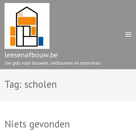
Ga
naar
inhoud
(druk
op
enter)
leesenafbouw.be
Uw gids voor bouwen, verbouwen en renoveren
Tag:
scholen
Niets gevonden