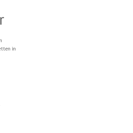
r
m
tten in
t