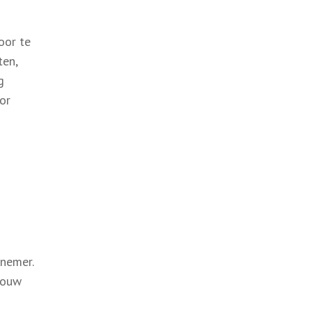
oor te
ten,
g
or
nnemer.
jouw