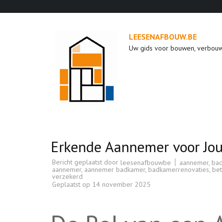
Ga
naar
inhoud
LEESENAFBOUW.BE
(druk
Uw gids voor bouwen, verbou
op
enter)
Erkende Aannemer voor Jo
Bericht geplaatst door
aannemer
,
ba
leesenafbouwbe
aannemer
,
aannemer badkamer
,
badkamerrenovaties
,
be
verzekerd
Geplaatst op
14 november 2025