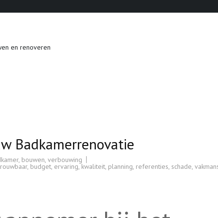
wen en renoveren
uw Badkamerrenovatie
dkamer
,
bouwen
,
verbouwing
trouwbaar
,
budget
,
ervaring
,
kwaliteit
,
planning
,
referenties
,
schade
,
vakman