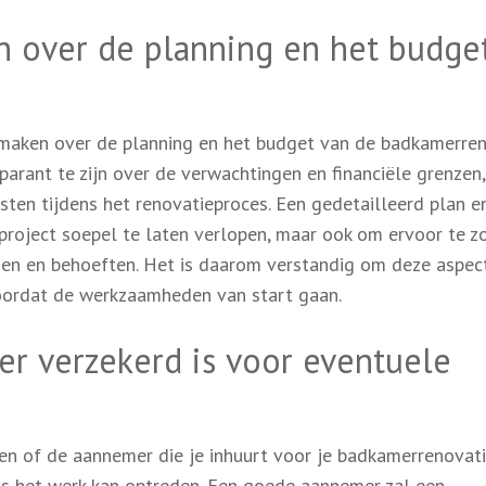
n over de planning en het budge
e maken over de planning en het budget van de badkamerre
arant te zijn over de verwachtingen en financiële grenzen,
ten tijdens het renovatieproces. Een gedetailleerd plan e
 project soepel te laten verlopen, maar ook om ervoor te z
sen en behoeften. Het is daarom verstandig om deze aspec
voordat de werkzaamheden van start gaan.
r verzekerd is voor eventuele
ren of de aannemer die je inhuurt voor je badkamerrenovat
ens het werk kan optreden. Een goede aannemer zal een