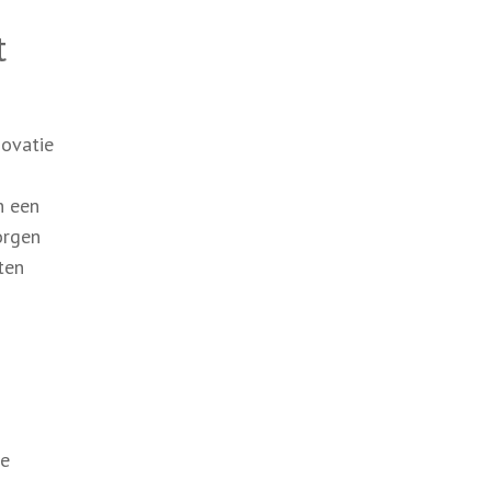
t
novatie
n een
orgen
ten
ie