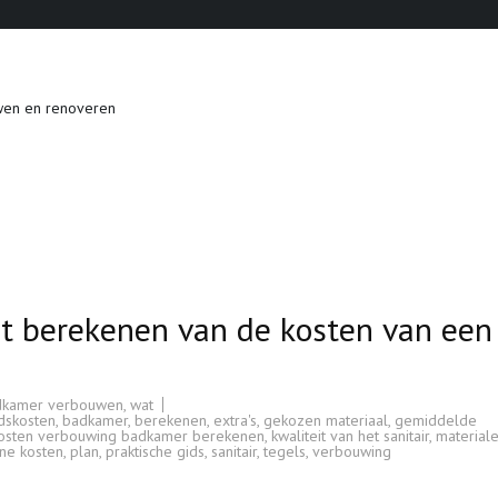
wen en renoveren
et berekenen van de kosten van een
dkamer verbouwen
,
wat
dskosten
,
badkamer
,
berekenen
,
extra's
,
gekozen materiaal
,
gemiddelde
osten verbouwing badkamer berekenen
,
kwaliteit van het sanitair
,
material
ne kosten
,
plan
,
praktische gids
,
sanitair
,
tegels
,
verbouwing