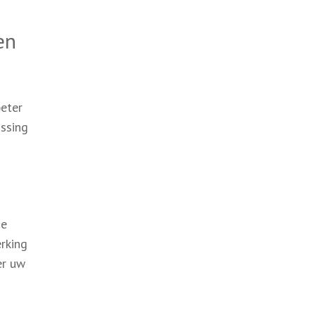
en
beter
issing
de
rking
er uw