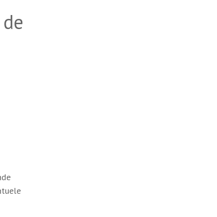
 de
nde
ntuele