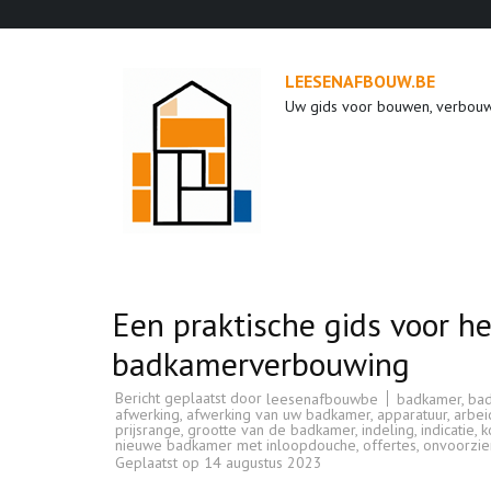
Ga
naar
inhoud
LEESENAFBOUW.BE
(druk
Uw gids voor bouwen, verbou
op
enter)
Een praktische gids voor h
badkamerverbouwing
Bericht geplaatst door
badkamer
,
ba
leesenafbouwbe
afwerking
,
afwerking van uw badkamer
,
apparatuur
,
arbei
prijsrange
,
grootte van de badkamer
,
indeling
,
indicatie
,
k
nieuwe badkamer met inloopdouche
,
offertes
,
onvoorzie
Geplaatst op
14 augustus 2023