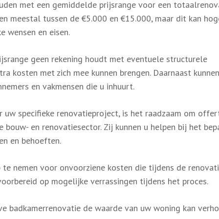
ouden met een gemiddelde prijsrange voor een totaalrenov
ten meestal tussen de €5.000 en €15.000, maar dit kan hog
ke wensen en eisen.
ijsrange geen rekening houdt met eventuele structurele
xtra kosten met zich mee kunnen brengen. Daarnaast kunne
annemers en vakmensen die u inhuurt.
 uw specifieke renovatieproject, is het raadzaam om offer
de bouw- en renovatiesector. Zij kunnen u helpen bij het bep
en en behoeften.
p te nemen voor onvoorziene kosten die tijdens de renovat
oorbereid op mogelijke verrassingen tijdens het proces.
ieve badkamerrenovatie de waarde van uw woning kan verh