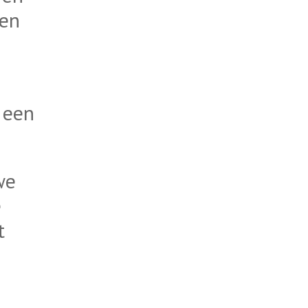
len
 een
we
e
t