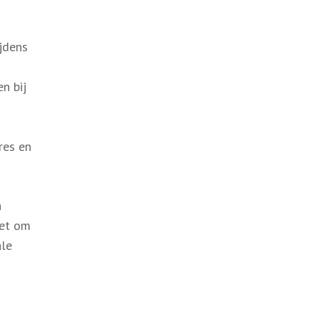
jdens
n bij
res en
n
iet om
ale