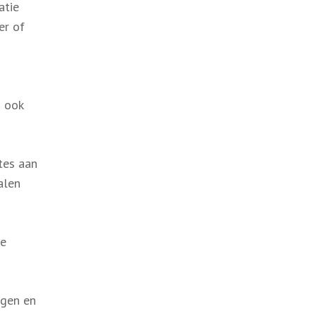
atie
er of
n ook
tes aan
alen
ie
ogen en