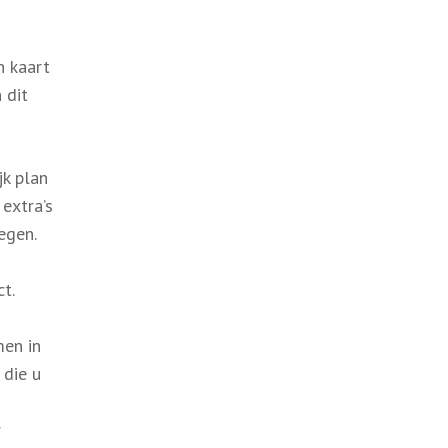
n kaart
 dit
jk plan
extra’s
egen.
t.
men in
 die u
r