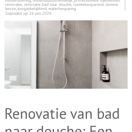
modernisering
,
onderhoudsvriendelijk
,
professionele vakmensen
,
renovatie
,
renovatie bad naar douche
,
ruimtebesparend
,
slimme
keuze
,
toegankelijkheid
,
waterbesparing
Geplaatst op
26 juni 2026
Renovatie van bad
naar douche: Een