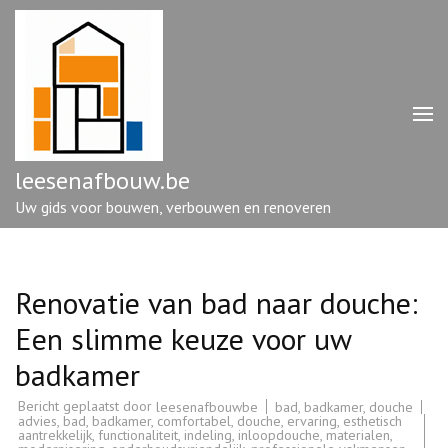
Ga
naar
inhoud
(druk
op
enter)
leesenafbouw.be
Uw gids voor bouwen, verbouwen en renoveren
Renovatie van bad naar douche:
Een slimme keuze voor uw
badkamer
Bericht geplaatst door
bad
,
badkamer
,
douche
leesenafbouwbe
advies
,
bad
,
badkamer
,
comfortabel
,
douche
,
ervaring
,
esthetisch
aantrekkelijk
,
functionaliteit
,
indeling
,
inloopdouche
,
materialen
,