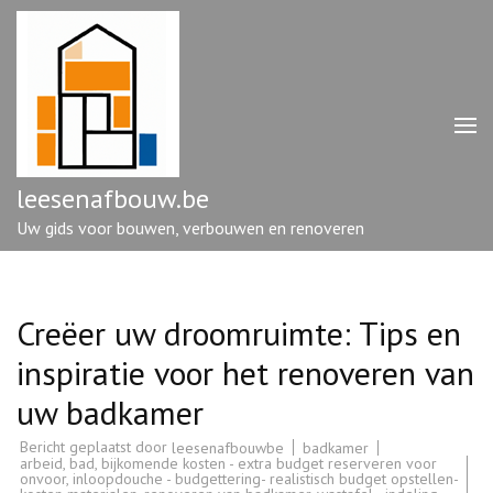
Ga
naar
inhoud
(druk
op
enter)
leesenafbouw.be
Uw gids voor bouwen, verbouwen en renoveren
Creëer uw droomruimte: Tips en
inspiratie voor het renoveren van
uw badkamer
Bericht geplaatst door
badkamer
leesenafbouwbe
arbeid
,
bad
,
bijkomende kosten - extra budget reserveren voor
onvoor
,
inloopdouche - budgettering- realistisch budget opstellen-