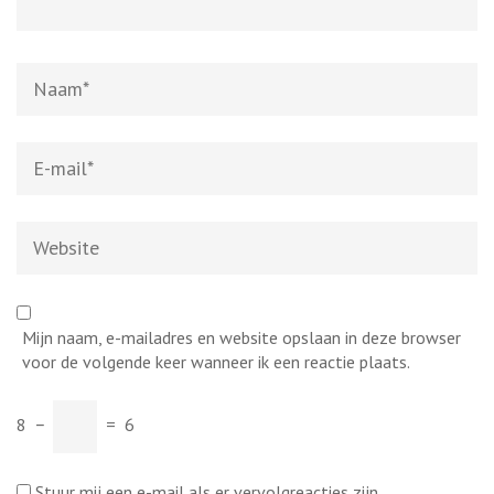
Naam
*
E-
mail
*
Website
Mijn naam, e-mailadres en website opslaan in deze browser
voor de volgende keer wanneer ik een reactie plaats.
8
−
=
6
Stuur mij een e-mail als er vervolgreacties zijn.