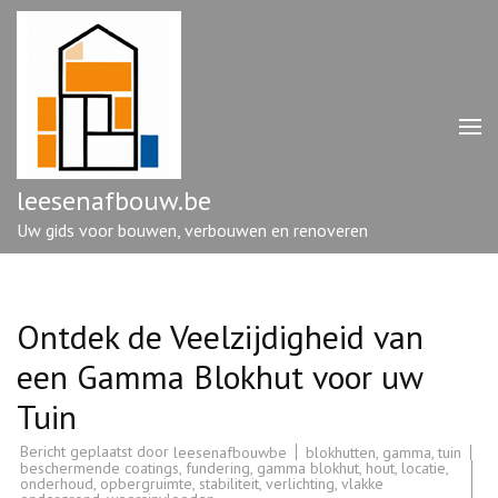
Ga
naar
inhoud
(druk
op
enter)
leesenafbouw.be
Uw gids voor bouwen, verbouwen en renoveren
Ontdek de Veelzijdigheid van
een Gamma Blokhut voor uw
Tuin
Bericht geplaatst door
blokhutten
,
gamma
,
tuin
leesenafbouwbe
beschermende coatings
,
fundering
,
gamma blokhut
,
hout
,
locatie
,
onderhoud
,
opbergruimte
,
stabiliteit
,
verlichting
,
vlakke