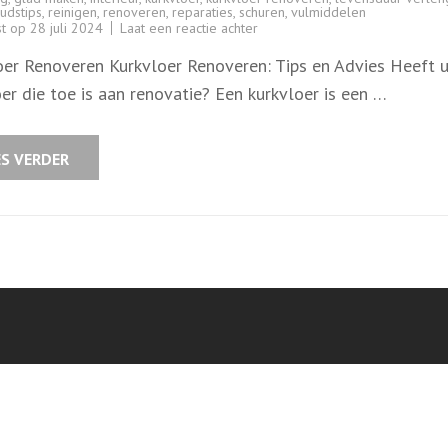
udstips
,
reinigen
,
renoveren
,
reparaties
,
schuren
,
vulmiddelen
op
st op
28 juli 2024
Laat een reactie achter
Renovatie
van
oer Renoveren Kurkvloer Renoveren: Tips en Advies Heeft 
uw
Kurkvloer:
er die toe is aan renovatie? Een kurkvloer is een …
Tips
en
Advies
ES VERDER