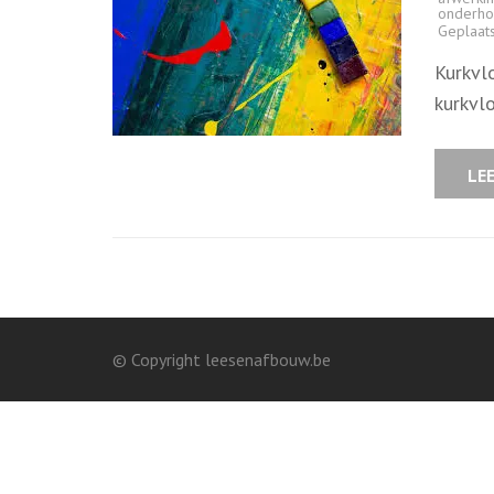
onderho
Geplaat
Kurkvl
kurkvlo
LE
© Copyright leesenafbouw.be