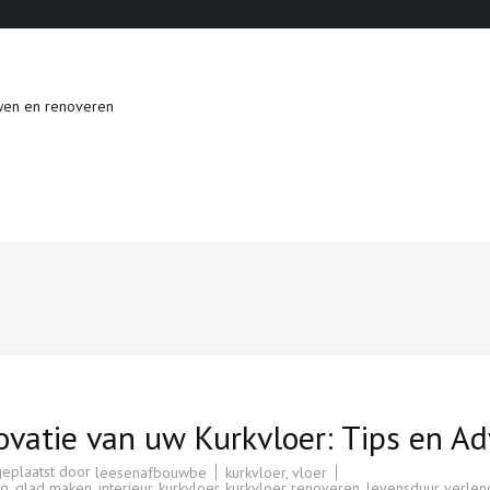
wen en renoveren
vatie van uw Kurkvloer: Tips en Ad
geplaatst door
kurkvloer
,
vloer
leesenafbouwbe
ng
,
glad maken
,
interieur
,
kurkvloer
,
kurkvloer renoveren
,
levensduur verle