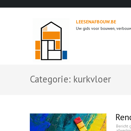
Ga
naar
inhoud
LEESENAFBOUW.BE
(druk
Uw gids voor bouwen, verbou
op
enter)
Categorie:
kurkvloer
Reno
Bericht 
afwerki