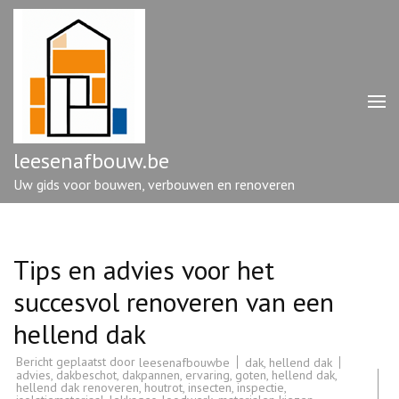
Ga
naar
inhoud
(druk
op
enter)
leesenafbouw.be
Uw gids voor bouwen, verbouwen en renoveren
Tips en advies voor het
succesvol renoveren van een
hellend dak
Bericht geplaatst door
dak
,
hellend dak
leesenafbouwbe
advies
,
dakbeschot
,
dakpannen
,
ervaring
,
goten
,
hellend dak
,
hellend dak renoveren
,
houtrot
,
insecten
,
inspectie
,