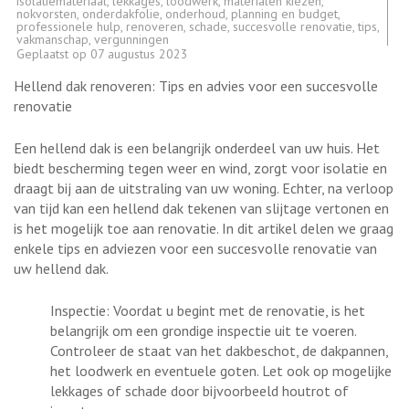
isolatiemateriaal
,
lekkages
,
loodwerk
,
materialen kiezen
,
nokvorsten
,
onderdakfolie
,
onderhoud
,
planning en budget
,
professionele hulp
,
renoveren
,
schade
,
succesvolle renovatie
,
tips
,
vakmanschap
,
vergunningen
Geplaatst op
07 augustus 2023
Hellend dak renoveren: Tips en advies voor een succesvolle
renovatie
Een hellend dak is een belangrijk onderdeel van uw huis. Het
biedt bescherming tegen weer en wind, zorgt voor isolatie en
draagt bij aan de uitstraling van uw woning. Echter, na verloop
van tijd kan een hellend dak tekenen van slijtage vertonen en
is het mogelijk toe aan renovatie. In dit artikel delen we graag
enkele tips en adviezen voor een succesvolle renovatie van
uw hellend dak.
Inspectie: Voordat u begint met de renovatie, is het
belangrijk om een grondige inspectie uit te voeren.
Controleer de staat van het dakbeschot, de dakpannen,
het loodwerk en eventuele goten. Let ook op mogelijke
lekkages of schade door bijvoorbeeld houtrot of