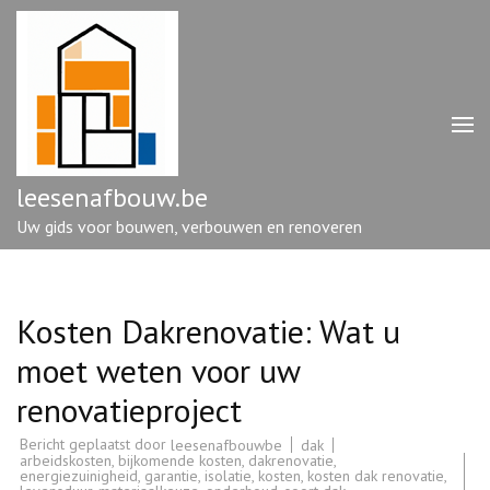
Ga
naar
inhoud
(druk
op
enter)
leesenafbouw.be
Uw gids voor bouwen, verbouwen en renoveren
Kosten Dakrenovatie: Wat u
moet weten voor uw
renovatieproject
Bericht geplaatst door
dak
leesenafbouwbe
arbeidskosten
,
bijkomende kosten
,
dakrenovatie
,
energiezuinigheid
,
garantie
,
isolatie
,
kosten
,
kosten dak renovatie
,