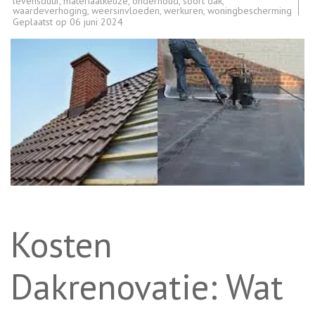
levensduur
,
materiaalkeuze
,
onderhoud
,
soort dak
,
waardeverhoging
,
weersinvloeden
,
werkuren
,
woningbescherming
Geplaatst op
06 juni 2024
Kosten
Dakrenovatie: Wat