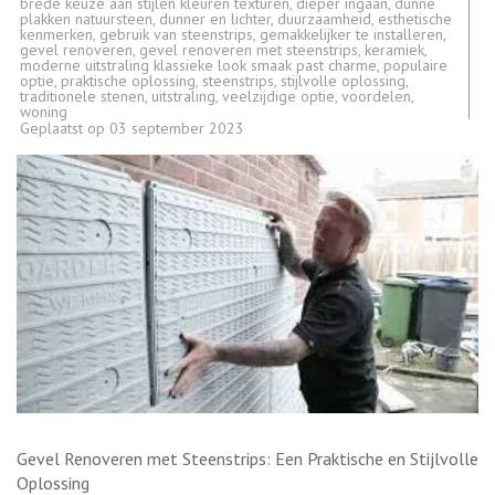
brede keuze aan stijlen kleuren texturen
,
dieper ingaan
,
dunne
plakken natuursteen
,
dunner en lichter
,
duurzaamheid
,
esthetische
kenmerken
,
gebruik van steenstrips
,
gemakkelijker te installeren
,
gevel renoveren
,
gevel renoveren met steenstrips
,
keramiek
,
moderne uitstraling klassieke look smaak past charme
,
populaire
optie
,
praktische oplossing
,
steenstrips
,
stijlvolle oplossing
,
traditionele stenen
,
uitstraling
,
veelzijdige optie
,
voordelen
,
woning
Geplaatst op
03 september 2023
Gevel Renoveren met Steenstrips: Een Praktische en Stijlvolle
Oplossing