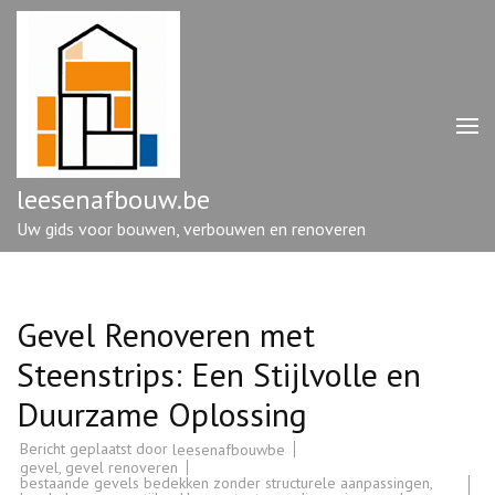
Ga
naar
inhoud
(druk
op
enter)
leesenafbouw.be
Uw gids voor bouwen, verbouwen en renoveren
Gevel Renoveren met
Steenstrips: Een Stijlvolle en
Duurzame Oplossing
Bericht geplaatst door
leesenafbouwbe
gevel
,
gevel renoveren
bestaande gevels bedekken zonder structurele aanpassingen
,