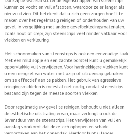
Dankzij de waterafstotende eigenschappen van steenstrips
kunnen ze vocht en vuil afstoten, waardoor ze er langer als
nieuw uitzien. Dit betekent dat u zich geen zorgen hoeft te
maken over het regelmatig reinigen of onderhouden van uw
gevel. In vergelijking met andere gevelbekledingsmaterialen,
zoals hout of crepi, zijn steenstrips veel minder vatbaar voor
vlekken en verkleuring.
Het schoonmaken van steenstrips is ook een eenvoudige taak.
Met een mild sopje en een zachte borstel kunt u gemakkelijk
oppervlakkig vuil verwijderen. Voor hardnekkigere vlekken kunt
u een mengsel van water met azijn of citroensap gebruiken
om ze effectief aan te pakken. Het gebruik van agressieve
reinigingsmiddelen is meestal niet nodig, omdat steenstrips
bestand zijn tegen de meeste soorten vlekken.
Door regelmatig uw gevel te reinigen, behoudt u niet alleen
de esthetische uitstraling ervan, maar verlengt u ook de
levensduur van de steenstrips. Het verwijderen van vuil en
aanslag voorkomt dat deze zich ophopen en schade
veroorzaken aan het oppervlak. Hierdoor kunt u langer