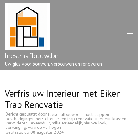
Ga
naar
inhoud
(druk
op
enter)
leesenafbouw.be
Uw gids voor bouwen, verbouwen en renoveren
Verfris uw Interieur met Eiken
Trap Renovatie
Bericht geplaatst door
hout
,
trappen
leesenafbouwbe
beschadigingen herstellen
,
eiken trap renovatie
,
interieur
,
krassen
verwijderen
,
levensduur
,
milieuvriendelijk
,
nieuwe look
,
vervanging
,
waarde verhogen
Geplaatst op
08 augustus 2024