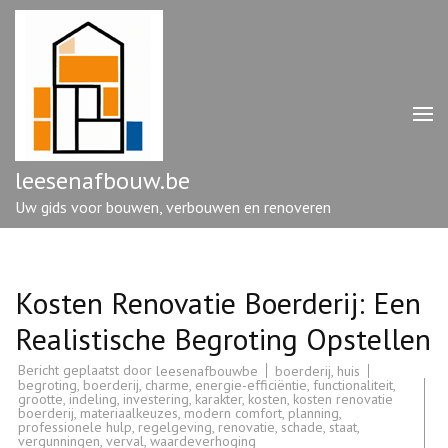
Ga
naar
inhoud
(druk
op
enter)
leesenafbouw.be
Uw gids voor bouwen, verbouwen en renoveren
Kosten Renovatie Boerderij: Een
Realistische Begroting Opstellen
Bericht geplaatst door
boerderij
,
huis
leesenafbouwbe
begroting
,
boerderij
,
charme
,
energie-efficiëntie
,
functionaliteit
,
grootte
,
indeling
,
investering
,
karakter
,
kosten
,
kosten renovatie
boerderij
,
materiaalkeuzes
,
modern comfort
,
planning
,
professionele hulp
,
regelgeving
,
renovatie
,
schade
,
staat
,
vergunningen
,
verval
,
waardeverhoging