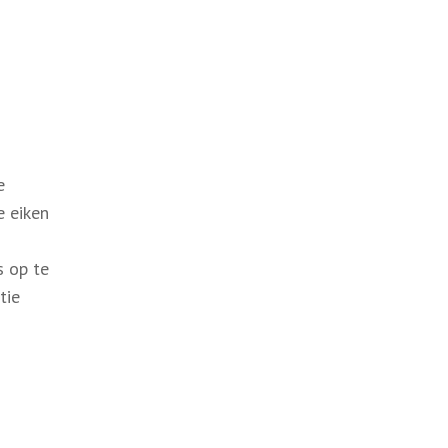
e
e eiken
n
s op te
tie