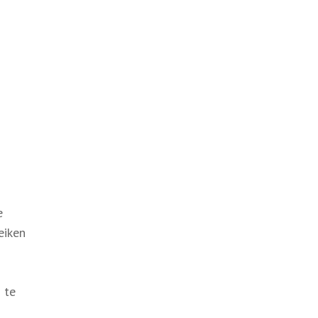
e
eiken
 te