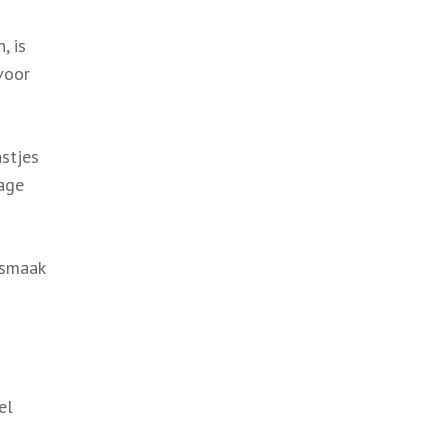
, is
voor
stjes
tage
 smaak
el