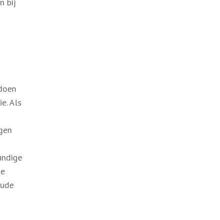
n bij
 doen
e. Als
gen
undige
te
oude