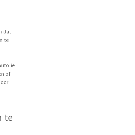
n dat
n te
outolie
en of
Door
 te