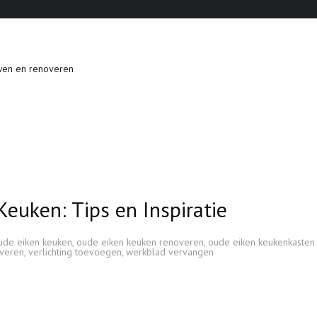
wen en renoveren
euken: Tips en Inspiratie
ude eiken keuken
,
oude eiken keuken renoveren
,
oude eiken keukenkasten
overen
,
verlichting toevoegen
,
werkblad vervangen