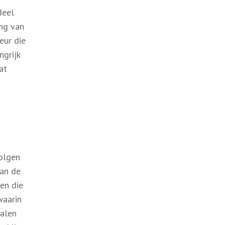
deel
ing van
eur die
ngrijk
at
n
volgen
van de
en die
waarin
ialen