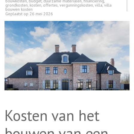
bouwkosten
,
budget
,
duurzame materialen
,
financiering
,
grondkosten
,
kosten
,
offertes
,
vergunningskosten
,
villa
,
villa
bouwen kosten
Geplaatst op
26 mei 2026
Kosten van het
bouwen van een