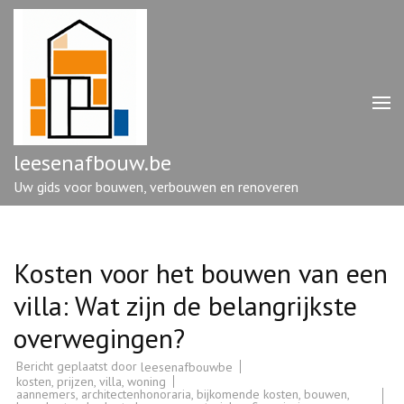
Ga
naar
inhoud
(druk
op
enter)
leesenafbouw.be
Uw gids voor bouwen, verbouwen en renoveren
Kosten voor het bouwen van een
villa: Wat zijn de belangrijkste
overwegingen?
Bericht geplaatst door
leesenafbouwbe
kosten
,
prijzen
,
villa
,
woning
aannemers
,
architectenhonoraria
,
bijkomende kosten
,
bouwen
,