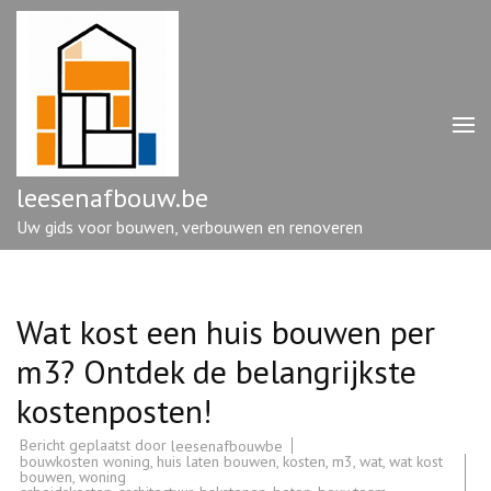
Ga
naar
inhoud
(druk
op
enter)
leesenafbouw.be
Uw gids voor bouwen, verbouwen en renoveren
Wat kost een huis bouwen per
m3? Ontdek de belangrijkste
kostenposten!
Bericht geplaatst door
leesenafbouwbe
bouwkosten woning
,
huis laten bouwen
,
kosten
,
m3
,
wat
,
wat kost
bouwen
,
woning