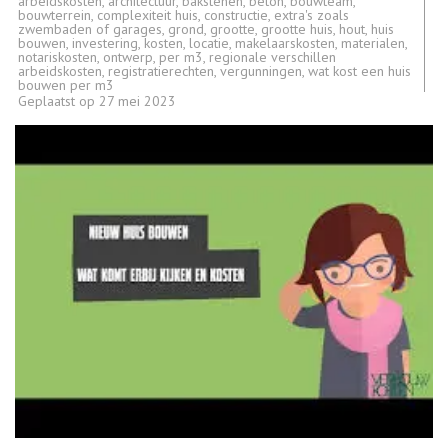
arbeidskosten
,
architectuur
,
bakstenen
,
beton
,
bouwteam
,
bouwterrein
,
complexiteit huis
,
constructie
,
extra's zoals
zwembaden of garages
,
grond
,
grootte
,
grootte huis
,
hout
,
huis
bouwen
,
investering
,
kosten
,
locatie
,
makelaarskosten
,
materialen
,
notariskosten
,
ontwerp
,
per m3
,
regionale verschillen
arbeidskosten
,
registratierechten
,
vergunningen
,
wat kost een huis
bouwen per m3
Geplaatst op
27 mei 2023