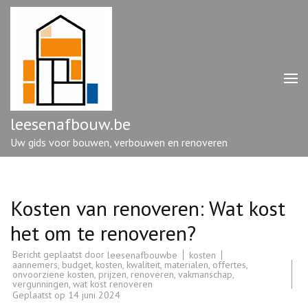
Ga
naar
inhoud
(druk
op
enter)
leesenafbouw.be
Uw gids voor bouwen, verbouwen en renoveren
Kosten van renoveren: Wat kost
het om te renoveren?
Bericht geplaatst door
kosten
leesenafbouwbe
aannemers
,
budget
,
kosten
,
kwaliteit
,
materialen
,
offertes
,
onvoorziene kosten
,
prijzen
,
renoveren
,
vakmanschap
,
vergunningen
,
wat kost renoveren
Geplaatst op
14 juni 2024