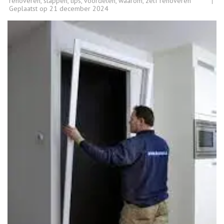
renoveren
,
stappen
,
tips
,
voordelen
,
waarom
,
zelf renoveren
Geplaatst op
21 december 2024