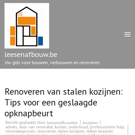
Ga
naar
inhoud
(druk
op
enter)
leesenafbouw.be
Uw gids voor bouwen, verbouwen en renoveren
Renoveren van stalen kozijnen:
Tips voor een geslaagde
opknapbeurt
Bericht geplaatst door
kozijnen
leesenafbouwbe
advies
,
duur van renovatie
,
kosten
,
onderhoud
,
professionele hulp
,
renovatieproces
,
renoveren
,
stalen kozijnen
,
stalen kozijnen