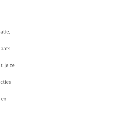
atie,
laats
t je ze
cties
 en