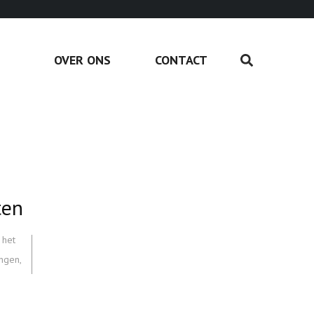
OVER ONS
CONTACT
ten
 het
ingen
,