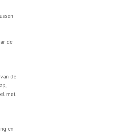
tussen
aar de
 van de
ap,
eel met
ing en