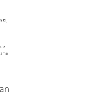
 bij
 de
rzame
van