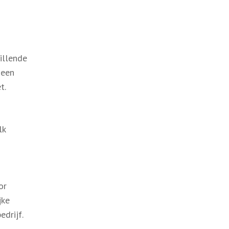
illende
 een
t.
lk
or
jke
edrijf.