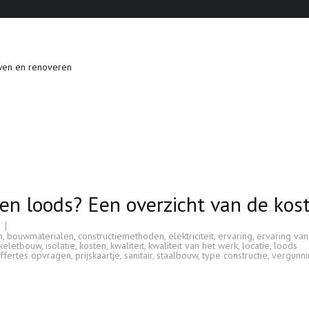
wen en renoveren
en loods? Een overzicht van de kos
n
,
bouwmaterialen
,
constructiemethoden
,
elektriciteit
,
ervaring
,
ervaring van
keletbouw
,
isolatie
,
kosten
,
kwaliteit
,
kwaliteit van het werk
,
locatie
,
loods
ffertes opvragen
,
prijskaartje
,
sanitair
,
staalbouw
,
type constructie
,
vergunn