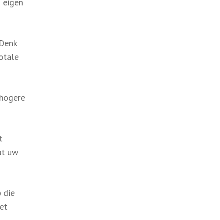
n eigen
 Denk
totale
 hogere
t
at uw
 die
iet