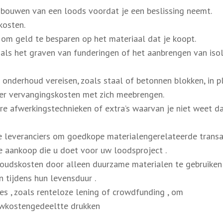
t bouwen van een loods voordat je een beslissing neemt.
kosten.
om geld te besparen op het materiaal dat je koopt.
oals het graven van funderingen of het aanbrengen van isol
onderhoud vereisen, zoals staal of betonnen blokken, in p
ler vervangingskosten met zich meebrengen.
re afwerkingstechnieken of extra’s waarvan je niet weet da
e leveranciers om goedkope materialengerelateerde transa
ke aankoop die u doet voor uw loodsproject .
udskosten door alleen duurzame materialen te gebruiken
n tijdens hun levensduur .
es , zoals renteloze lening of crowdfunding , om
wkostengedeeltte drukken