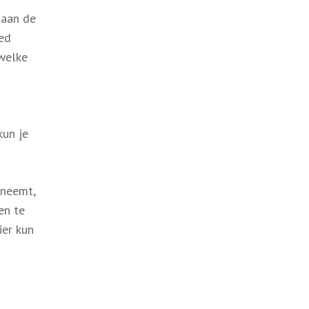
 aan de
oed
 welke
kun je
 neemt,
en te
ier kun