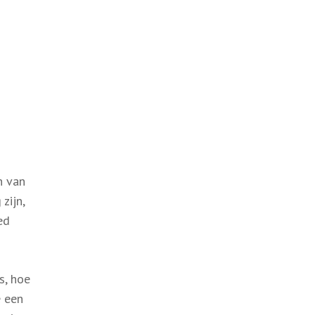
n van
zijn,
ed
s, hoe
e een