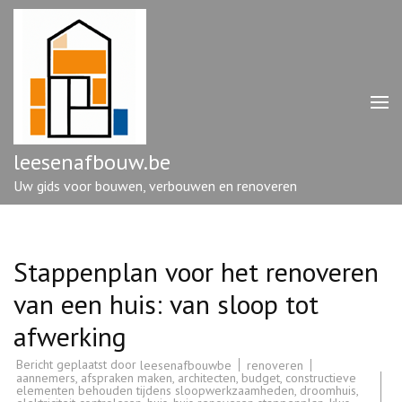
Ga
naar
inhoud
(druk
op
enter)
leesenafbouw.be
Uw gids voor bouwen, verbouwen en renoveren
Stappenplan voor het renoveren
van een huis: van sloop tot
afwerking
Bericht geplaatst door
renoveren
leesenafbouwbe
aannemers
,
afspraken maken
,
architecten
,
budget
,
constructieve
elementen behouden tijdens sloopwerkzaamheden
,
droomhuis
,