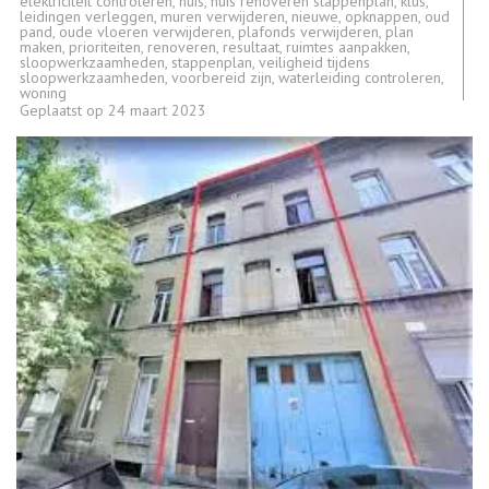
elektriciteit controleren
,
huis
,
huis renoveren stappenplan
,
klus
,
leidingen verleggen
,
muren verwijderen
,
nieuwe
,
opknappen
,
oud
pand
,
oude vloeren verwijderen
,
plafonds verwijderen
,
plan
maken
,
prioriteiten
,
renoveren
,
resultaat
,
ruimtes aanpakken
,
sloopwerkzaamheden
,
stappenplan
,
veiligheid tijdens
sloopwerkzaamheden
,
voorbereid zijn
,
waterleiding controleren
,
woning
Geplaatst op
24 maart 2023