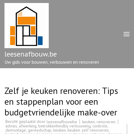
Ga
naar
inhoud
(druk
op
enter)
leesenafbouw.be
Uw gids voor bouwen, verbouwen en renoveren
Zelf je keuken renoveren: Tips
en stappenplan voor een
budgetvriendelijke make-over
Bericht geplaatst door
keuken
,
renoveren
leesenafbouwbe
advies
,
afwerking
,
betrokkenheidbij verbouwing
,
controle
,
demontage
,
gereedschap
,
keuken
,
keuken zelf renoveren
,