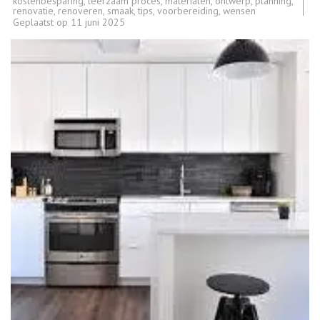
kostenbesparing
,
leerzaam proces
,
materialen
,
ontwerp
,
planning
,
renovatie
,
renoveren
,
smaak
,
tips
,
voorbereiding
,
wensen
Geplaatst op
11 juni 2025