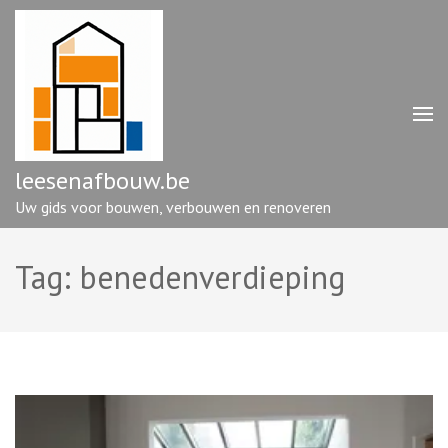
Ga
naar
inhoud
(druk
op
enter)
leesenafbouw.be
Uw gids voor bouwen, verbouwen en renoveren
Tag:
benedenverdieping