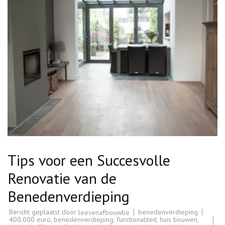
Tips voor een Succesvolle
Renovatie van de
Benedenverdieping
Bericht geplaatst door
benedenverdieping
leesenafbouwbe
400.000 euro
,
benedenverdieping
,
functionaliteit
,
huis bouwen
,