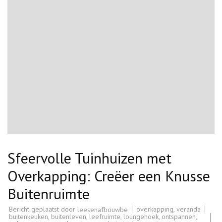
Sfeervolle Tuinhuizen met
Overkapping: Creëer een Knusse
Buitenruimte
Bericht geplaatst door
overkapping
,
veranda
leesenafbouwbe
buitenkeuken
,
buitenleven
,
leefruimte
,
loungehoek
,
ontspannen
,