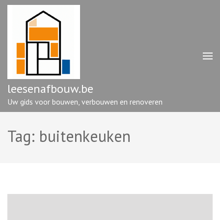
Ga
naar
inhoud
(druk
op
enter)
leesenafbouw.be
Uw gids voor bouwen, verbouwen en renoveren
Tag:
buitenkeuken