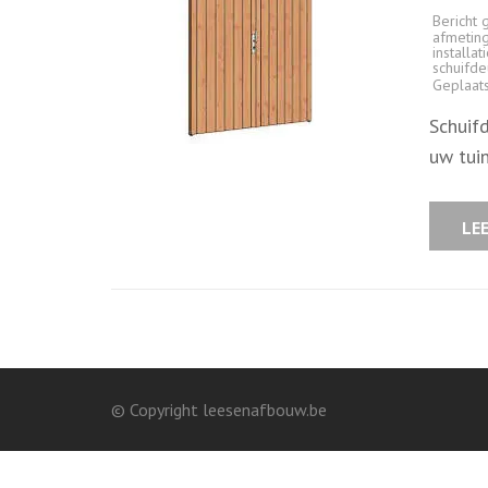
Bericht 
afmetin
installat
schuifde
Geplaat
Schuifd
uw tuin
LE
© Copyright leesenafbouw.be