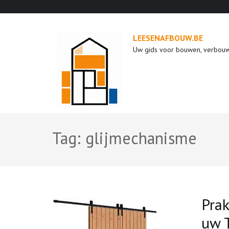
Ga
naar
inhoud
LEESENAFBOUW.BE
(druk
Uw gids voor bouwen, verbou
op
enter)
Tag:
glijmechanisme
Prak
uw 