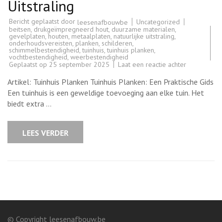
Uitstraling
Bericht geplaatst door
Uncategorized
leesenafbouwbe
beitsen
,
drukgeïmpregneerd hout
,
duurzame materialen
,
gevelplaten
,
houten
,
metaalplaten
,
natuurlijke uitstraling
,
onderhoudsvereisten
,
planken
,
schilderen
,
schimmelbestendigheid
,
tuinhuis
,
tuinhuis planken
,
vochtbestendigheid
,
weerbestendigheid
op
Geplaatst op
25 september 2025
Laat een reactie achter
Kies
de
Artikel: Tuinhuis Planken Tuinhuis Planken: Een Praktische Gids
Juiste
Tuinhuis
Een tuinhuis is een geweldige toevoeging aan elke tuin. Het
Planken
biedt extra …
voor
Duurzaamhe
en
Uitstraling
LEES VERDER
© Copyright leesenafbouw.be