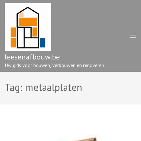
Ga
naar
inhoud
(druk
op
enter)
leesenafbouw.be
Uw gids voor bouwen, verbouwen en renoveren
Tag:
metaalplaten