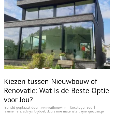
Kiezen tussen Nieuwbouw of
Renovatie: Wat is de Beste Optie
voor Jou?
Bericht geplaatst door
Uncategorized
leesenafbouwbe
aannemers
,
advies
,
budget
,
duurzame materialen
,
energiezuinige