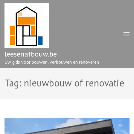
Ga
naar
inhoud
(druk
op
enter)
leesenafbouw.be
Uw gids voor bouwen, verbouwen en renoveren
Tag:
nieuwbouw of renovatie