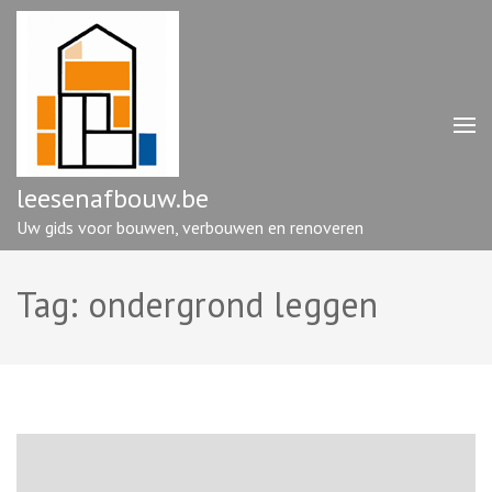
Ga
naar
inhoud
(druk
op
enter)
leesenafbouw.be
Uw gids voor bouwen, verbouwen en renoveren
Tag:
ondergrond leggen