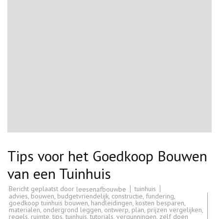
Tips voor het Goedkoop Bouwen
van een Tuinhuis
Bericht geplaatst door
tuinhuis
leesenafbouwbe
advies
,
bouwen
,
budgetvriendelijk
,
constructie
,
fundering
,
goedkoop tuinhuis bouwen
,
handleidingen
,
kosten besparen
,
materialen
,
ondergrond leggen
,
ontwerp
,
plan
,
prijzen vergelijken
,
regels
,
ruimte
,
tips
,
tuinhuis
,
tutorials
,
vergunningen
,
zelf doen