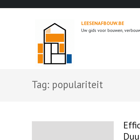
Ga
naar
inhoud
LEESENAFBOUW.BE
(druk
Uw gids voor bouwen, verbou
op
enter)
Tag:
populariteit
Effi
Duu