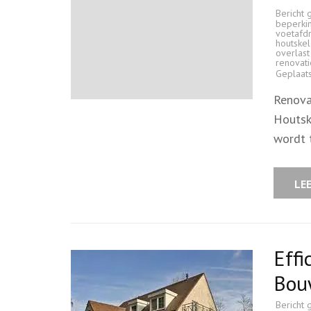
Bericht 
beperki
voetafd
houtske
overlas
renovati
Geplaat
Renova
Houtsk
wordt 
LE
Effi
Bou
Bericht 