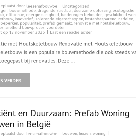
geplaatst door
Uncategorized
leesenafbouwbe
ngen
,
bouwmethode
,
dragende structuur
,
duurzame oplossing
,
ecologische
ruk
,
efficiëntie
,
energiezuinigheid
,
funderingen behouden
,
geschiktheid won
letbouw
,
innovatief
,
isolerende eigenschappen
,
kostenbesparend
,
nadelen
,
t beperken
,
populariteit
,
prefab gemaakt
,
renovatie met houtskeletbouw
,
es
,
snelheid bouwproces
,
voordelen
op
st op
12 november 2025
Laat een reactie achter
Efficiënte
Renovatie
tie met Houtskeletbouw Renovatie met Houtskeletbouw
met
Houtskeletbouw:
eletbouw is een populaire bouwmethode die ook steeds v
Duurzaamheid
en
toegepast bij renovaties. Deze …
Snelheid
Gecombineerd
ES VERDER
ciënt en Duurzaam: Prefab Woning
wen in België
geplaatst door
bouwen
,
huizen
,
woning
leesenafbouwbe