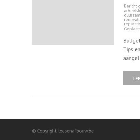
Bericht 
arbeids
duurzam
renovat
reparati
Geplaat
Budget
Tips e
aangel
LE
© Copyright leesenafbouw.be