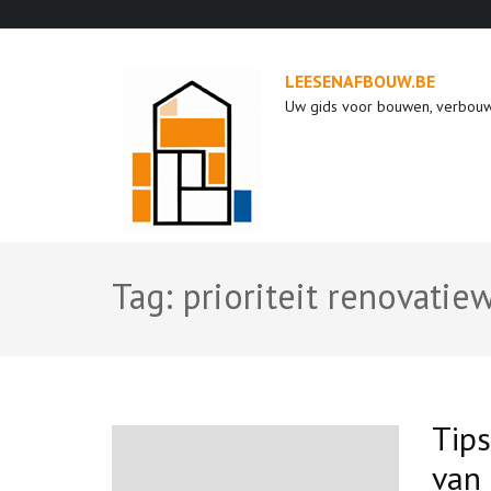
Ga
naar
inhoud
LEESENAFBOUW.BE
(druk
Uw gids voor bouwen, verbou
op
enter)
Tag:
prioriteit renovati
Tips
van