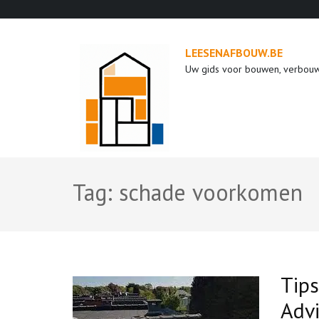
Ga
naar
inhoud
LEESENAFBOUW.BE
(druk
Uw gids voor bouwen, verbou
op
enter)
Tag:
schade voorkomen
Tips
Adv