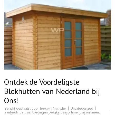
Ontdek de Voordeligste
Blokhutten van Nederland bij
Ons!
Bericht geplaatst door
Uncategorized
leesenafbouwbe
aanbiedingen
,
aanbiedingen bekijken
,
assortiment
,
assortiment