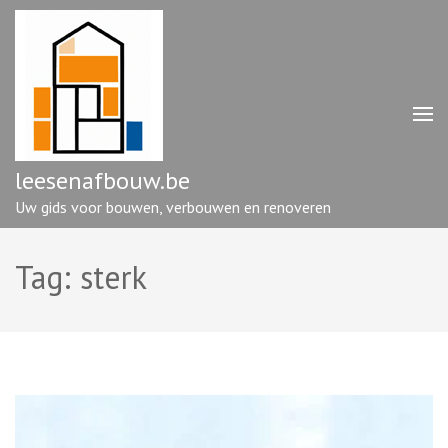
Ga
naar
inhoud
(druk
op
enter)
leesenafbouw.be
Uw gids voor bouwen, verbouwen en renoveren
Tag:
sterk