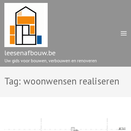
Ga
naar
inhoud
(druk
op
enter)
leesenafbouw.be
Uw gids voor bouwen, verbouwen en renoveren
Tag:
woonwensen realiseren