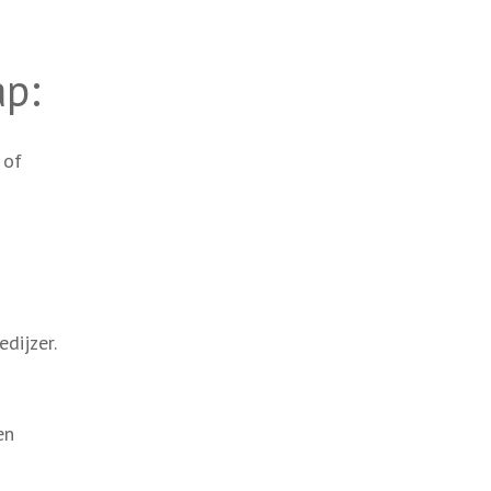
ap:
 of
dijzer.
en