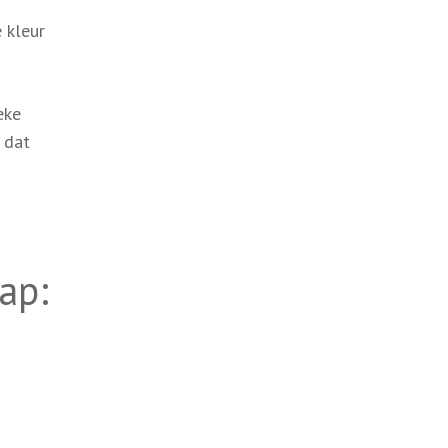
 kleur
eke
 dat
ap: