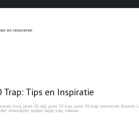
wen en renoveren
Trap: Tips en Inspiratie
areren
,
hout
,
jaren 30 stijl
,
jaren 30 trap
,
jaren 30 trap renoveren
,
kleuren
,
l
lder
,
smeedijzer
,
spijlen
,
tapijt
,
trap
,
vakman