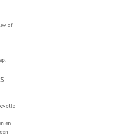
auw of
ap.
s
devolle
en en
 een