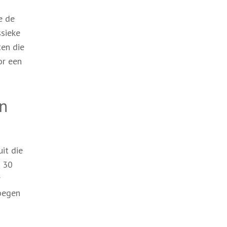
e de
ssieke
ten die
or een
en
uit die
n 30
r
voegen