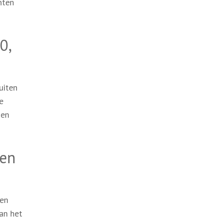
nten
0,
uiten
e
 en
een
een
an het