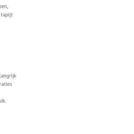
pen,
tapijt
angrijk
raties
ik.