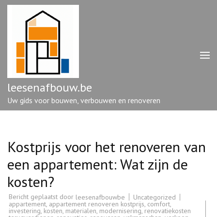
Ga
naar
inhoud
(druk
op
enter)
leesenafbouw.be
Uw gids voor bouwen, verbouwen en renoveren
Kostprijs voor het renoveren van
een appartement: Wat zijn de
kosten?
Bericht geplaatst door
Uncategorized
leesenafbouwbe
appartement
,
appartement renoveren kostprijs
,
comfort
,
investering
,
kosten
,
materialen
,
modernisering
,
renovatiekosten