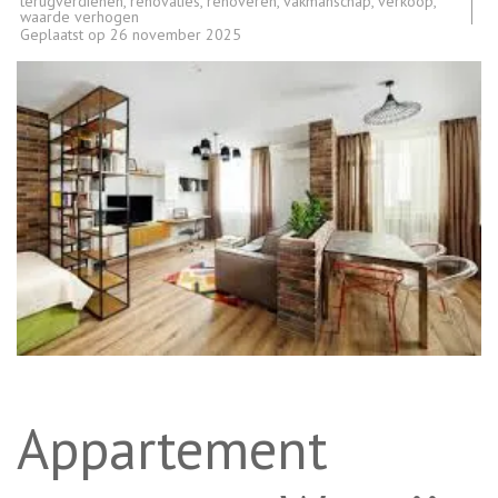
terugverdienen
,
renovaties
,
renoveren
,
vakmanschap
,
verkoop
,
waarde verhogen
Geplaatst op
26 november 2025
Appartement