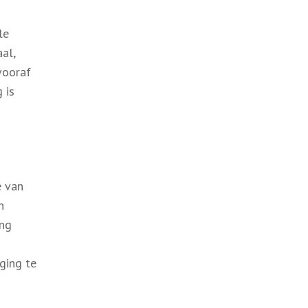
le
al,
vooraf
 is
e van
n
ing
ging te