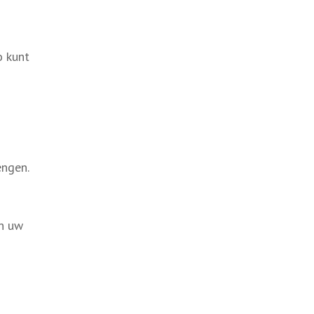
o kunt
engen.
an uw