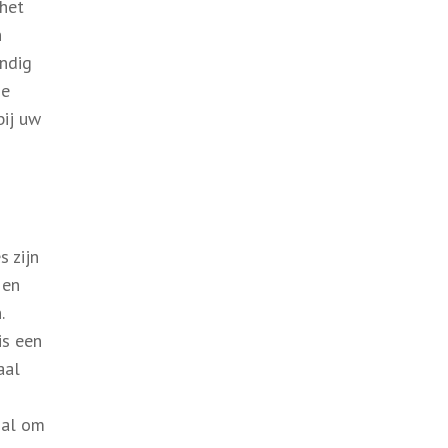
 het
n
andig
de
bij uw
s zijn
 en
.
is een
aal
nal om