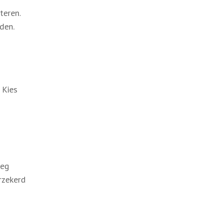
teren.
den.
 Kies
eeg
rzekerd