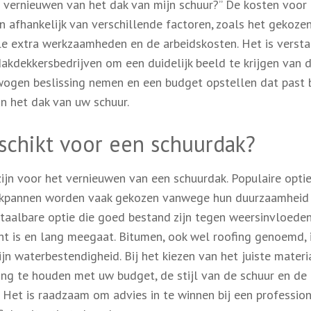
t vernieuwen van het dak van mijn schuur?” De kosten voor
 afhankelijk van verschillende factoren, zoals het gekoze
ele extra werkzaamheden en de arbeidskosten. Het is verst
dakdekkersbedrijven om een duidelijk beeld te krijgen van 
rwogen beslissing nemen en een budget opstellen dat past 
n het dak van uw schuur.
schikt voor een schuurdak?
zijn voor het vernieuwen van een schuurdak. Populaire optie
akpannen worden vaak gekozen vanwege hun duurzaamheid
betaalbare optie die goed bestand zijn tegen weersinvloeden
ht is en lang meegaat. Bitumen, ook wel roofing genoemd, 
jn waterbestendigheid. Bij het kiezen van het juiste materi
ing te houden met uw budget, de stijl van de schuur en de
 Het is raadzaam om advies in te winnen bij een professio