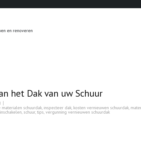
wen en renoveren
van het Dak van uw Schuur
d
e materialen schuurdak
,
inspecteer dak
,
kosten vernieuwen schuurdak
,
mater
 inschakelen
,
schuur
,
tips
,
vergunning vernieuwen schuurdak