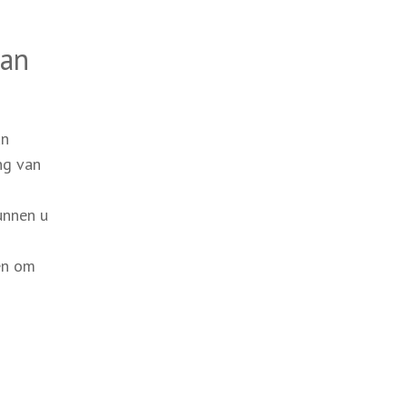
van
an
ng van
unnen u
ten om