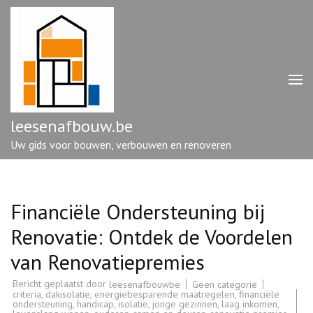
Ga
naar
inhoud
(druk
op
enter)
leesenafbouw.be
Uw gids voor bouwen, verbouwen en renoveren
Financiële Ondersteuning bij
Renovatie: Ontdek de Voordelen
van Renovatiepremies
Bericht geplaatst door
Geen categorie
leesenafbouwbe
criteria
,
dakisolatie
,
energiebesparende maatregelen
,
financiële
ondersteuning
,
handicap
,
isolatie
,
jonge gezinnen
,
laag inkomen
,