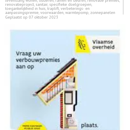
levenslang wonen
,
ouderen
,
ramen en deuren
,
renovatie premies
,
renovatieproject
,
sanitair
,
specifieke doelgroepen
,
toegankelijkheid in huis
,
traplift
,
verbeterings- en
aanpassingspremie
,
voorwaarden
,
warmtepomp
,
zonnepanelen
Geplaatst op
07 oktober 2023