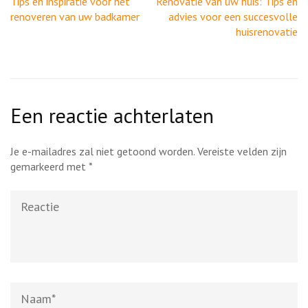
Berichtnavigatie
Tips en inspiratie voor het
Renovatie van uw huis: Tips en
renoveren van uw badkamer
advies voor een succesvolle
huisrenovatie
Een reactie achterlaten
Je e-mailadres zal niet getoond worden.
Vereiste velden zijn
gemarkeerd met
*
Reactie
Naam
*