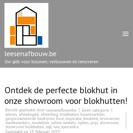
Ga
naar
inhoud
(druk
op
enter)
leesenafbouw.be
Uw gids voor bouwen, verbouwen en renoveren
Ontdek de perfecte blokhut in
onze showroom voor blokhutten!
Bericht geplaatst door
Geen categorie
leesenafbouwbe
advies
,
afmetingen
,
afwerking
,
blokhutten
,
bouwmarkten
,
gespecialiseerde bedrijven
,
hout
,
inspiratie
,
kwaliteit
,
leverancier
,
medewerkers
,
modellen
,
online winkels
,
opties
,
prijs
,
showroom
,
showroom blokhutten
,
stijl
,
tuin
,
tuincentra
Geplaatst op
13 februari 2023