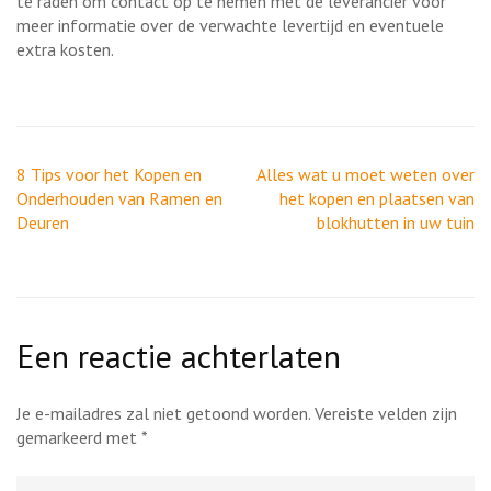
te raden om contact op te nemen met de leverancier voor
meer informatie over de verwachte levertijd en eventuele
extra kosten.
Berichtnavigatie
8 Tips voor het Kopen en
Alles wat u moet weten over
Onderhouden van Ramen en
het kopen en plaatsen van
Deuren
blokhutten in uw tuin
Een reactie achterlaten
Je e-mailadres zal niet getoond worden.
Vereiste velden zijn
gemarkeerd met
*
Reactie