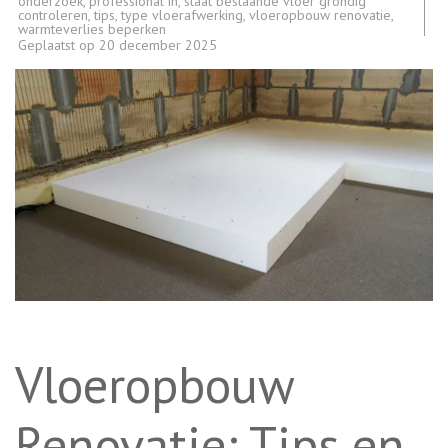
onderzoek
,
professional in
,
staat bestaande vloer grondig
controleren
,
tips
,
type vloerafwerking
,
vloeropbouw renovatie
,
warmteverlies beperken
Geplaatst op
20 december 2025
Vloeropbouw
Renovatie: Tips en