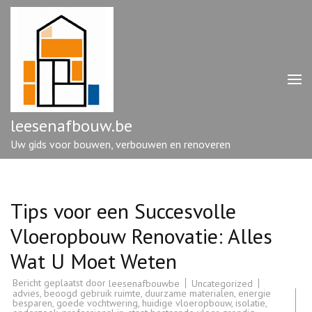
Ga
naar
inhoud
(druk
op
enter)
leesenafbouw.be
Uw gids voor bouwen, verbouwen en renoveren
Tips voor een Succesvolle
Vloeropbouw Renovatie: Alles
Wat U Moet Weten
Bericht geplaatst door
Uncategorized
leesenafbouwbe
advies
,
beoogd gebruik ruimte
,
duurzame materialen
,
energie
besparen
,
goede vochtwering
,
huidige vloeropbouw
,
isolatie
,