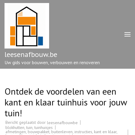
Ga
naar
inhoud
(druk
op
enter)
leesenafbouw.be
Uw gids voor bouwen, verbouwen en renoveren
Ontdek de voordelen van een
kant en klaar tuinhuis voor jouw
tuin!
Bericht geplaatst door
leesenafbouwbe
blokhutten
,
tuin
,
tuinhuisjes
afmetingen
,
bouwpakket
,
buitenleven
,
instructies
,
kant en klaar
,