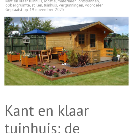
kant en klaar tuinhuis
,
locatie
,
materialen
,
ontspannen
,
opbergruimte
,
stijlen
,
tuinhuis
,
vergunningen
,
voordelen
Geplaatst op
19 november 2025
Kant en klaar
tuinhuis: de