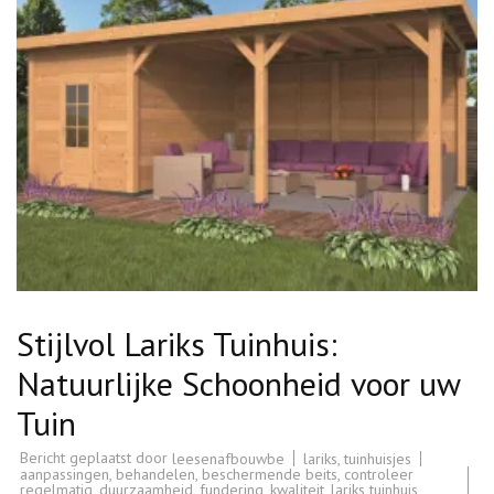
Stijlvol Lariks Tuinhuis:
Natuurlijke Schoonheid voor uw
Tuin
Bericht geplaatst door
lariks
,
tuinhuisjes
leesenafbouwbe
aanpassingen
,
behandelen
,
beschermende beits
,
controleer
regelmatig
,
duurzaamheid
,
fundering
,
kwaliteit
,
lariks tuinhuis
,