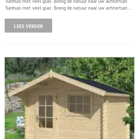
Tuinhuis met veel glas: Breng de natuur naar uw achtertuin
met
veel
Tuinhuis met veel glas: Breng de natuur naar uw achtertuin …
glas:
Breng
de
natuur
LEES VERDER
naar
binnen