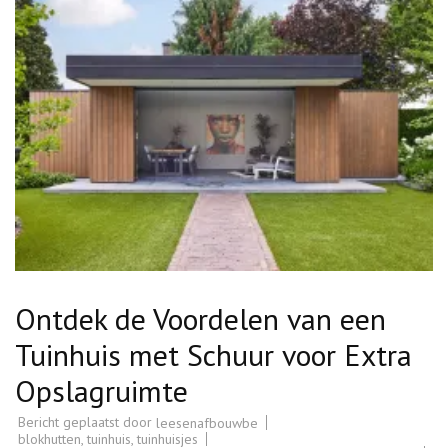
Ontdek de Voordelen van een
Tuinhuis met Schuur voor Extra
Opslagruimte
Bericht geplaatst door
leesenafbouwbe
blokhutten
,
tuinhuis
,
tuinhuisjes