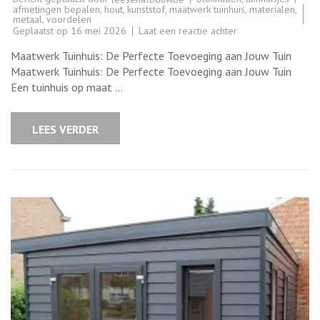
afmetingen bepalen
,
hout
,
kunststof
,
maatwerk tuinhuis
,
materialen
,
metaal
,
voordelen
op
Geplaatst op
16 mei 2026
Laat een reactie achter
Ontwerp
jouw
Maatwerk Tuinhuis: De Perfecte Toevoeging aan Jouw Tuin
droomtuinhuis
op
Maatwerk Tuinhuis: De Perfecte Toevoeging aan Jouw Tuin
maat:
Een tuinhuis op maat …
Maatwerk
tuinhuis
op
maat
LEES VERDER
gemaakt
voor
jou!