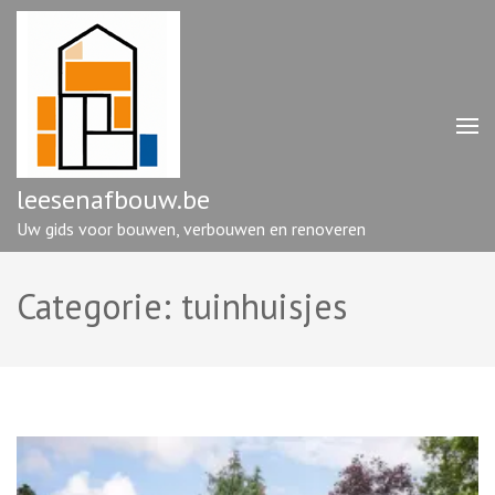
Ga
naar
inhoud
(druk
op
enter)
leesenafbouw.be
Uw gids voor bouwen, verbouwen en renoveren
Categorie:
tuinhuisjes