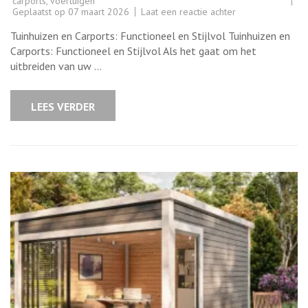
carports
,
voertuigen
op
Geplaatst op
07 maart 2026
Laat een reactie achter
Tuinhuizen
en
Tuinhuizen en Carports: Functioneel en Stijlvol Tuinhuizen en
Carports:
Functionele
Carports: Functioneel en Stijlvol Als het gaat om het
en
uitbreiden van uw …
Stijlvolle
Toevoegingen
aan
uw
LEES VERDER
Buitenruimte