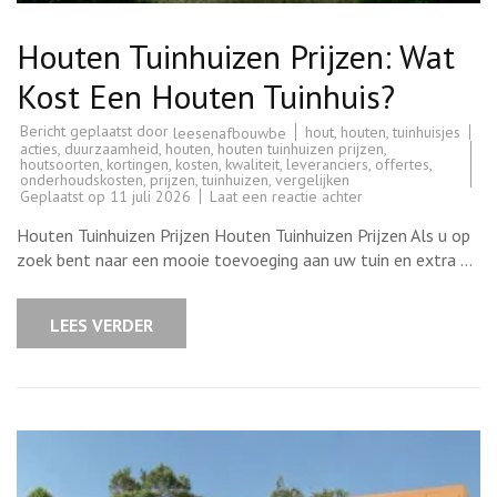
Houten Tuinhuizen Prijzen: Wat
Kost Een Houten Tuinhuis?
Bericht geplaatst door
hout
,
houten
,
tuinhuisjes
leesenafbouwbe
acties
,
duurzaamheid
,
houten
,
houten tuinhuizen prijzen
,
houtsoorten
,
kortingen
,
kosten
,
kwaliteit
,
leveranciers
,
offertes
,
onderhoudskosten
,
prijzen
,
tuinhuizen
,
vergelijken
op
Geplaatst op
11 juli 2026
Laat een reactie achter
Houten
Tuinhuizen
Houten Tuinhuizen Prijzen Houten Tuinhuizen Prijzen Als u op
Prijzen:
Wat
zoek bent naar een mooie toevoeging aan uw tuin en extra …
Kost
Een
Houten
Tuinhuis?
LEES VERDER