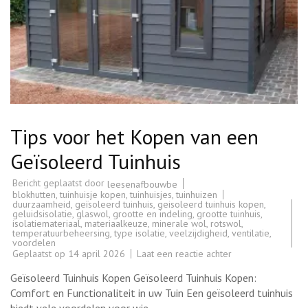
Tips voor het Kopen van een
Geïsoleerd Tuinhuis
Bericht geplaatst door
leesenafbouwbe
blokhutten
,
tuinhuisje kopen
,
tuinhuisjes
,
tuinhuizen
duurzaamheid
,
geïsoleerd tuinhuis
,
geisoleerd tuinhuis kopen
,
geluidsisolatie
,
glaswol
,
grootte en indeling
,
grootte tuinhuis
,
isolatiemateriaal
,
materiaalkeuze
,
minerale wol
,
rotswol
,
temperatuurbeheersing
,
type isolatie
,
veelzijdigheid
,
ventilatie
,
voordelen
op
Geplaatst op
14 april 2026
Laat een reactie achter
Tips
voor
Geïsoleerd Tuinhuis Kopen Geïsoleerd Tuinhuis Kopen:
het
Kopen
Comfort en Functionaliteit in uw Tuin Een geïsoleerd tuinhuis
van
biedt vele voordelen voor wie …