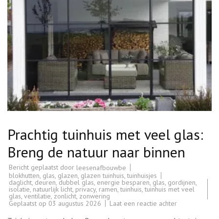
Prachtig tuinhuis met veel glas:
Breng de natuur naar binnen
Bericht geplaatst door
leesenafbouwbe
blokhutten
,
glas
,
glazen
,
glazen tuinhuis
,
tuinhuisjes
daglicht
,
deuren
,
dubbel glas
,
energie besparen
,
glas
,
gordijnen
,
isolatie
,
natuurlijk licht
,
privacy
,
ramen
,
tuinhuis
,
tuinhuis met veel
glas
,
ventilatie
,
zonlicht
,
zonwering
op
Geplaatst op
03 augustus 2026
Laat een reactie achter
Prachtig
tuinhuis