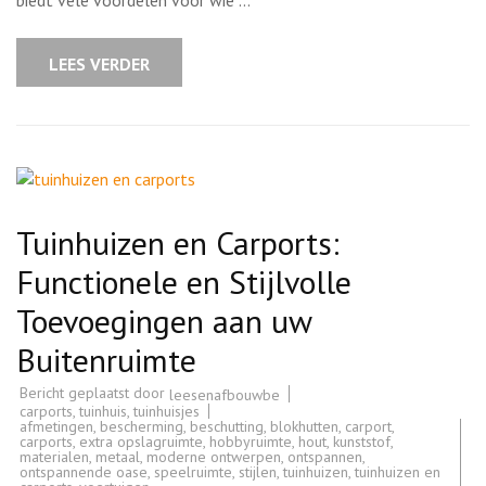
een
Geïsoleerd
Tuinhuis
LEES VERDER
Tuinhuizen en Carports:
Functionele en Stijlvolle
Toevoegingen aan uw
Buitenruimte
Bericht geplaatst door
leesenafbouwbe
carports
,
tuinhuis
,
tuinhuisjes
afmetingen
,
bescherming
,
beschutting
,
blokhutten
,
carport
,
carports
,
extra opslagruimte
,
hobbyruimte
,
hout
,
kunststof
,
materialen
,
metaal
,
moderne ontwerpen
,
ontspannen
,
ontspannende oase
,
speelruimte
,
stijlen
,
tuinhuizen
,
tuinhuizen en