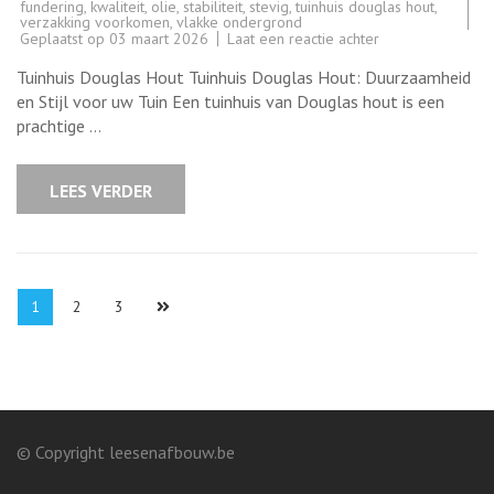
fundering
,
kwaliteit
,
olie
,
stabiliteit
,
stevig
,
tuinhuis douglas hout
,
verzakking voorkomen
,
vlakke ondergrond
op
Geplaatst op
03 maart 2026
Laat een reactie achter
Prachtig
Tuinhuis
Tuinhuis Douglas Hout Tuinhuis Douglas Hout: Duurzaamheid
van
Duurzaam
en Stijl voor uw Tuin Een tuinhuis van Douglas hout is een
Douglas
prachtige …
Hout
voor
uw
Tuin
LEES VERDER
Berichten
Pagina
Pagina
Pagina
1
2
3
paginering
© Copyright leesenafbouw.be