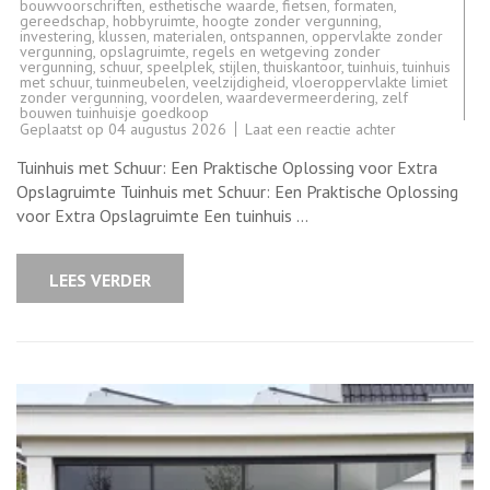
bouwvoorschriften
,
esthetische waarde
,
fietsen
,
formaten
,
gereedschap
,
hobbyruimte
,
hoogte zonder vergunning
,
investering
,
klussen
,
materialen
,
ontspannen
,
oppervlakte zonder
vergunning
,
opslagruimte
,
regels en wetgeving zonder
vergunning
,
schuur
,
speelplek
,
stijlen
,
thuiskantoor
,
tuinhuis
,
tuinhuis
met schuur
,
tuinmeubelen
,
veelzijdigheid
,
vloeroppervlakte limiet
zonder vergunning
,
voordelen
,
waardevermeerdering
,
zelf
bouwen tuinhuisje goedkoop
op
Geplaatst op
04 augustus 2026
Laat een reactie achter
Ontdek
de
Tuinhuis met Schuur: Een Praktische Oplossing voor Extra
Voordelen
van
Opslagruimte Tuinhuis met Schuur: Een Praktische Oplossing
een
voor Extra Opslagruimte Een tuinhuis …
Tuinhuis
met
Schuur
voor
LEES VERDER
Extra
Opslagruimte