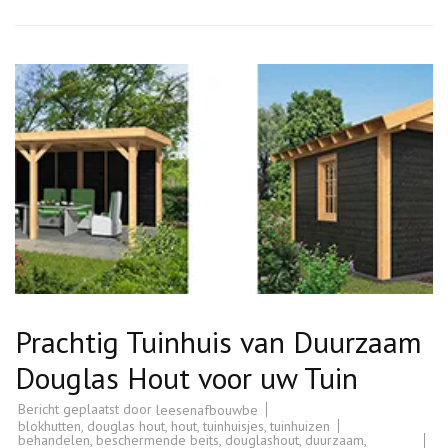
Prachtig Tuinhuis van Duurzaam
Douglas Hout voor uw Tuin
Bericht geplaatst door
leesenafbouwbe
blokhutten
,
douglas hout
,
hout
,
tuinhuisjes
,
tuinhuizen
behandelen
,
beschermende beits
,
douglashout
,
duurzaam
,