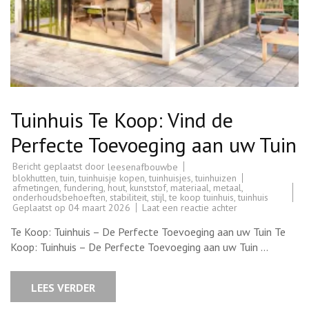
Tuinhuis Te Koop: Vind de
Perfecte Toevoeging aan uw Tuin
Bericht geplaatst door
leesenafbouwbe
blokhutten
,
tuin
,
tuinhuisje kopen
,
tuinhuisjes
,
tuinhuizen
afmetingen
,
fundering
,
hout
,
kunststof
,
materiaal
,
metaal
,
onderhoudsbehoeften
,
stabiliteit
,
stijl
,
te koop tuinhuis
,
tuinhuis
op
Geplaatst op
04 maart 2026
Laat een reactie achter
Tuinhuis
Te
Te Koop: Tuinhuis – De Perfecte Toevoeging aan uw Tuin Te
Koop:
Vind
Koop: Tuinhuis – De Perfecte Toevoeging aan uw Tuin …
de
Perfecte
Toevoeging
aan
LEES VERDER
uw
Tuin