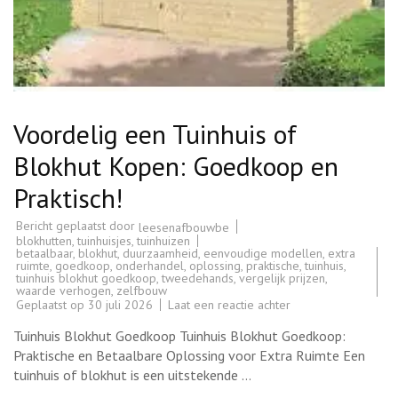
Voordelig een Tuinhuis of
Blokhut Kopen: Goedkoop en
Praktisch!
Bericht geplaatst door
leesenafbouwbe
blokhutten
,
tuinhuisjes
,
tuinhuizen
betaalbaar
,
blokhut
,
duurzaamheid
,
eenvoudige modellen
,
extra
ruimte
,
goedkoop
,
onderhandel
,
oplossing
,
praktische
,
tuinhuis
,
tuinhuis blokhut goedkoop
,
tweedehands
,
vergelijk prijzen
,
waarde verhogen
,
zelfbouw
op
Geplaatst op
30 juli 2026
Laat een reactie achter
Voordelig
een
Tuinhuis Blokhut Goedkoop Tuinhuis Blokhut Goedkoop:
Tuinhuis
of
Praktische en Betaalbare Oplossing voor Extra Ruimte Een
Blokhut
tuinhuis of blokhut is een uitstekende …
Kopen:
Goedkoop