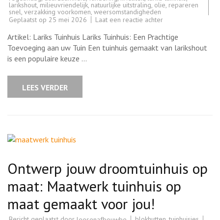
larikshout
,
milieuvriendelijk
,
natuurlijke uitstraling
,
olie
,
repareren
snel
,
verzakking voorkomen
,
weersomstandigheden
op
Geplaatst op
25 mei 2026
Laat een reactie achter
Stijlvol
Lariks
Artikel: Lariks Tuinhuis Lariks Tuinhuis: Een Prachtige
Tuinhuis:
Natuurlijke
Toevoeging aan uw Tuin Een tuinhuis gemaakt van larikshout
Schoonheid
is een populaire keuze …
voor
uw
Tuin
LEES VERDER
Ontwerp jouw droomtuinhuis op
maat: Maatwerk tuinhuis op
maat gemaakt voor jou!
Bericht geplaatst door
blokhutten
,
tuinhuisjes
leesenafbouwbe