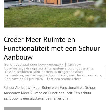
Creëer Meer Ruimte en
Functionaliteit met een Schuur
Aanbouw
Bericht geplaatst door
aanbouw
leesenafbouwbe
bouwkosten
,
extra opslagruimte
,
gastenverblijf
,
hobbyruimte
,
klussen
,
schilderen
,
schuur aanbouw
,
tuingereedschap
,
tuinmeubilair
,
vergunningsplicht
,
voordelen
,
waardevermeerdering
op
Geplaatst op
04 juni 2026
Laat een reactie achter
Creëer
Meer
Schuur Aanbouw: Meer Ruimte en Functionaliteit Schuur
Ruimte
en
Aanbouw: Meer Ruimte en Functionaliteit Een schuur
Functionaliteit
aanbouw is een uitstekende manier om …
met
een
Schuur
Aanbouw