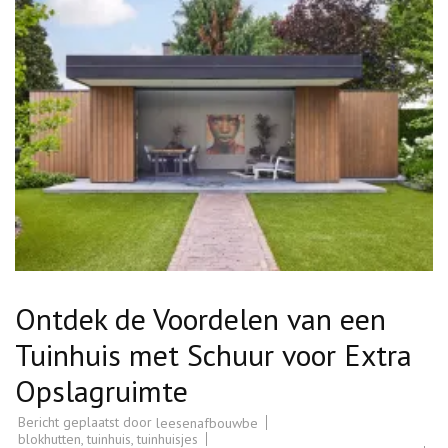
Ontdek de Voordelen van een
Tuinhuis met Schuur voor Extra
Opslagruimte
Bericht geplaatst door
leesenafbouwbe
blokhutten
,
tuinhuis
,
tuinhuisjes