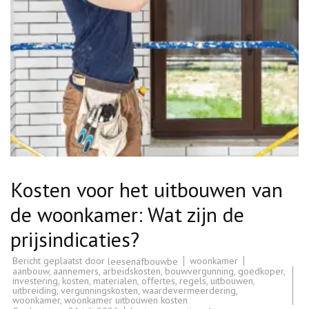
Kosten voor het uitbouwen van
de woonkamer: Wat zijn de
prijsindicaties?
Bericht geplaatst door
woonkamer
leesenafbouwbe
aanbouw
,
aannemers
,
arbeidskosten
,
bouwvergunning
,
goedkoper
,
investering
,
kosten
,
materialen
,
offertes
,
regels
,
uitbouwen
,
uitbreiding
,
vergunningskosten
,
waardevermeerdering
,
woonkamer
,
woonkamer uitbouwen kosten