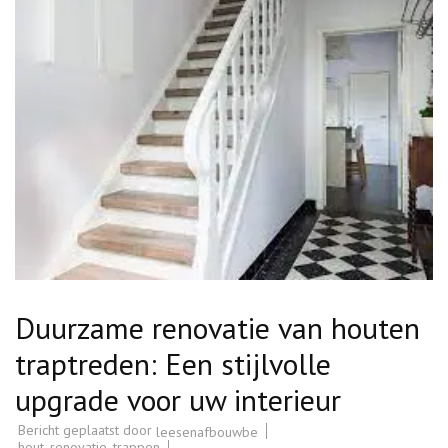
Duurzame renovatie van houten
traptreden: Een stijlvolle
upgrade voor uw interieur
Bericht geplaatst door
leesenafbouwbe
hout
,
renovatie
,
trappen