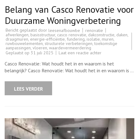
Belang van Casco Renovatie voor
Duurzame Woningverbetering
Bericht geplaatst door
renovatie
leesenafbouwbe
afwerkingen
,
basisstructuur
,
casco renovatie
,
dakconstructie
,
daken
,
draagmuren
,
energie-efficiëntie
,
fundering
,
isolatie
,
muren
,
ruwbouwelementen
,
structurele verbeteringen
,
toekomstige
aanpassingen
,
vloeren
,
waardevermeerdering
op
Geplaatst op
31 juli 2025
Laat een reactie achter
Belang
van
Casco Renovatie: Wat houdt het in en waarom is het
Casco
Renovatie
belangrijk? Casco Renovatie: Wat houdt het in en waarom is …
voor
Duurzame
Woningverbetering
LEES VERDER