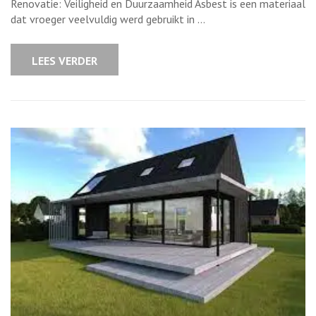
Asbest
Renovatie: Veiligheid en Duurzaamheid Asbest is een materiaal
Renovatie
dat vroeger veelvuldig werd gebruikt in …
Belangrijk
voor
Gezond
Wonen
LEES VERDER