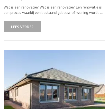
Alles
over
Wat is een renovatie? Wat is een renovatie? Een renovatie is
renovaties:
Wat
een proces waarbij een bestaand gebouw of woning wordt …
is
een
renovatie
en
LEES VERDER
waarom
is
het
belangrijk?