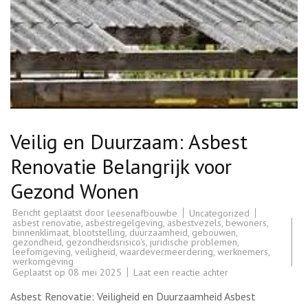
Veilig en Duurzaam: Asbest
Renovatie Belangrijk voor
Gezond Wonen
Bericht geplaatst door
Uncategorized
leesenafbouwbe
asbest renovatie
,
asbestregelgeving
,
asbestvezels
,
bewoners
,
binnenklimaat
,
blootstelling
,
duurzaamheid
,
gebouwen
,
gezondheid
,
gezondheidsrisico's
,
juridische problemen
,
leefomgeving
,
veiligheid
,
waardevermeerdering
,
werknemers
,
werkomgeving
op
Geplaatst op
08 mei 2025
Laat een reactie achter
Veilig
en
Asbest Renovatie: Veiligheid en Duurzaamheid Asbest
Duurzaam: