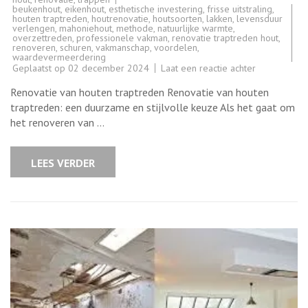
beukenhout
,
eikenhout
,
esthetische investering
,
frisse uitstraling
,
houten traptreden
,
houtrenovatie
,
houtsoorten
,
lakken
,
levensduur
verlengen
,
mahoniehout
,
methode
,
natuurlijke warmte
,
overzettreden
,
professionele vakman
,
renovatie traptreden hout
,
renoveren
,
schuren
,
vakmanschap
,
voordelen
,
waardevermeerdering
op
Geplaatst op
02 december 2024
Laat een reactie achter
Duurzame
renovatie
Renovatie van houten traptreden Renovatie van houten
van
houten
traptreden: een duurzame en stijlvolle keuze Als het gaat om
traptreden:
het renoveren van …
Een
stijlvolle
upgrade
voor
LEES VERDER
uw
interieur