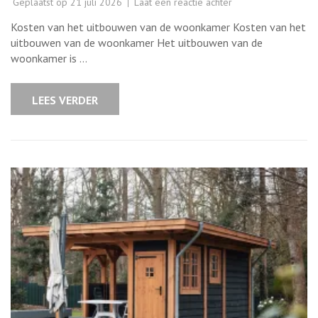
op
Geplaatst op
21 juli 2026
Laat een reactie achter
Kosten
voor
Kosten van het uitbouwen van de woonkamer Kosten van het
het
uitbouwen
uitbouwen van de woonkamer Het uitbouwen van de
van
woonkamer is …
de
woonkamer:
Wat
zijn
LEES VERDER
de
prijsindicaties?