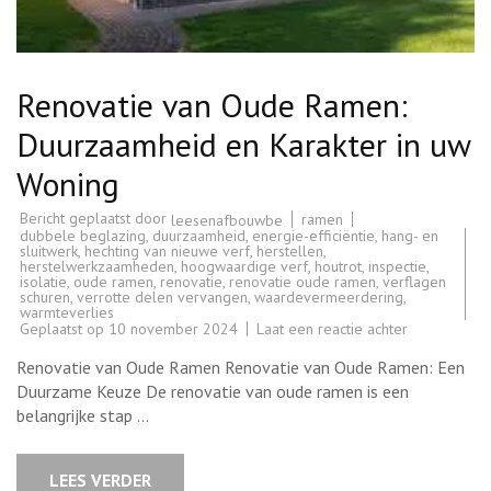
Renovatie van Oude Ramen:
Duurzaamheid en Karakter in uw
Woning
Bericht geplaatst door
ramen
leesenafbouwbe
dubbele beglazing
,
duurzaamheid
,
energie-efficiëntie
,
hang- en
sluitwerk
,
hechting van nieuwe verf
,
herstellen
,
herstelwerkzaamheden
,
hoogwaardige verf
,
houtrot
,
inspectie
,
isolatie
,
oude ramen
,
renovatie
,
renovatie oude ramen
,
verflagen
schuren
,
verrotte delen vervangen
,
waardevermeerdering
,
warmteverlies
op
Geplaatst op
10 november 2024
Laat een reactie achter
Renovatie
van
Renovatie van Oude Ramen Renovatie van Oude Ramen: Een
Oude
Ramen:
Duurzame Keuze De renovatie van oude ramen is een
Duurzaamhe
belangrijke stap …
en
Karakter
in
uw
LEES VERDER
Woning