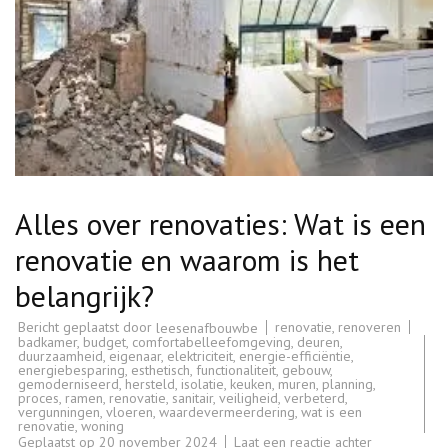
Alles over renovaties: Wat is een
renovatie en waarom is het
belangrijk?
Bericht geplaatst door
renovatie
,
renoveren
leesenafbouwbe
badkamer
,
budget
,
comfortabelleefomgeving
,
deuren
,
duurzaamheid
,
eigenaar
,
elektriciteit
,
energie-efficiëntie
,
energiebesparing
,
esthetisch
,
functionaliteit
,
gebouw
,
gemoderniseerd
,
hersteld
,
isolatie
,
keuken
,
muren
,
planning
,
proces
,
ramen
,
renovatie
,
sanitair
,
veiligheid
,
verbeterd
,
vergunningen
,
vloeren
,
waardevermeerdering
,
wat is een
renovatie
,
woning
op
Geplaatst op
20 november 2024
Laat een reactie achter