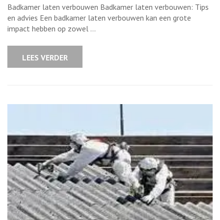
voor
Badkamer laten verbouwen Badkamer laten verbouwen: Tips
het
succesvol
en advies Een badkamer laten verbouwen kan een grote
laten
impact hebben op zowel …
verbouwen
van
uw
badkamer
LEES VERDER