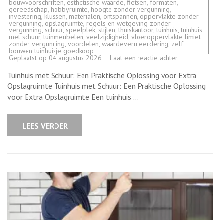
bouwvoorschriften
,
esthetische waarde
,
fietsen
,
formaten
,
gereedschap
,
hobbyruimte
,
hoogte zonder vergunning
,
investering
,
klussen
,
materialen
,
ontspannen
,
oppervlakte zonder
vergunning
,
opslagruimte
,
regels en wetgeving zonder
vergunning
,
schuur
,
speelplek
,
stijlen
,
thuiskantoor
,
tuinhuis
,
tuinhuis
met schuur
,
tuinmeubelen
,
veelzijdigheid
,
vloeroppervlakte limiet
zonder vergunning
,
voordelen
,
waardevermeerdering
,
zelf
bouwen tuinhuisje goedkoop
op
Geplaatst op
04 augustus 2026
Laat een reactie achter
Ontdek
de
Tuinhuis met Schuur: Een Praktische Oplossing voor Extra
Voordelen
van
Opslagruimte Tuinhuis met Schuur: Een Praktische Oplossing
een
voor Extra Opslagruimte Een tuinhuis …
Tuinhuis
met
Schuur
voor
LEES VERDER
Extra
Opslagruimte