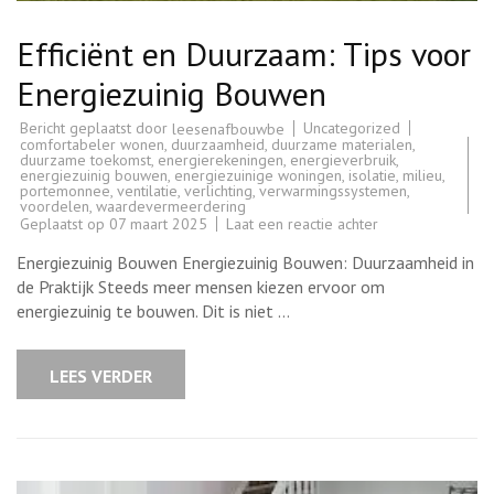
Efficiënt en Duurzaam: Tips voor
Energiezuinig Bouwen
Bericht geplaatst door
Uncategorized
leesenafbouwbe
comfortabeler wonen
,
duurzaamheid
,
duurzame materialen
,
duurzame toekomst
,
energierekeningen
,
energieverbruik
,
energiezuinig bouwen
,
energiezuinige woningen
,
isolatie
,
milieu
,
portemonnee
,
ventilatie
,
verlichting
,
verwarmingssystemen
,
voordelen
,
waardevermeerdering
op
Geplaatst op
07 maart 2025
Laat een reactie achter
Efficiënt
en
Energiezuinig Bouwen Energiezuinig Bouwen: Duurzaamheid in
Duurzaam:
Tips
de Praktijk Steeds meer mensen kiezen ervoor om
voor
energiezuinig te bouwen. Dit is niet …
Energiezuinig
Bouwen
LEES VERDER