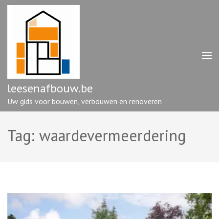
Ga
naar
inhoud
(druk
op
enter)
leesenafbouw.be
Uw gids voor bouwen, verbouwen en renoveren
Tag:
waardevermeerdering