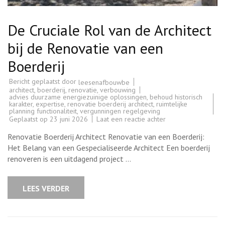
De Cruciale Rol van de Architect
bij de Renovatie van een
Boerderij
Bericht geplaatst door
leesenafbouwbe
architect
,
boerderij
,
renovatie
,
verbouwing
advies duurzame energiezuinige oplossingen
,
behoud historisch
karakter
,
expertise
,
renovatie boerderij architect
,
ruimtelijke
planning functionaliteit
,
vergunningen regelgeving
op
Geplaatst op
23 juni 2026
Laat een reactie achter
De
Cruciale
Renovatie Boerderij Architect Renovatie van een Boerderij:
Rol
van
Het Belang van een Gespecialiseerde Architect Een boerderij
de
renoveren is een uitdagend project …
Architect
bij
de
Renovatie
LEES VERDER
van
een
Boerderij