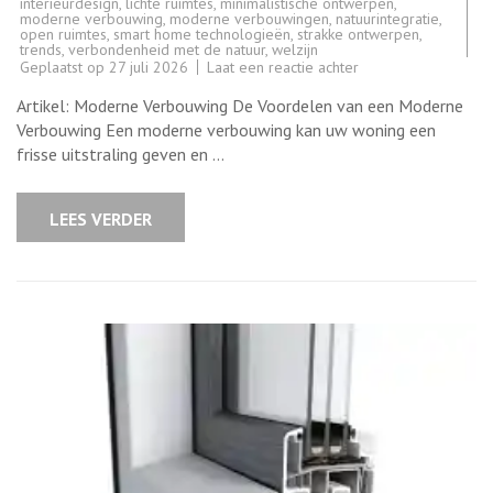
interieurdesign
,
lichte ruimtes
,
minimalistische ontwerpen
,
moderne verbouwing
,
moderne verbouwingen
,
natuurintegratie
,
open ruimtes
,
smart home technologieën
,
strakke ontwerpen
,
trends
,
verbondenheid met de natuur
,
welzijn
op
Geplaatst op
27 juli 2026
Laat een reactie achter
Tips
voor
Artikel: Moderne Verbouwing De Voordelen van een Moderne
een
Succesvolle
Verbouwing Een moderne verbouwing kan uw woning een
Moderne
frisse uitstraling geven en …
Verbouwing
van
uw
Woning
LEES VERDER