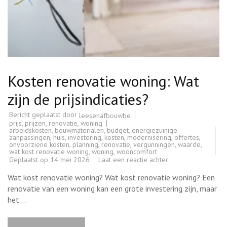
Kosten renovatie woning: Wat
zijn de prijsindicaties?
Bericht geplaatst door
leesenafbouwbe
prijs
,
prijzen
,
renovatie
,
woning
arbeidskosten
,
bouwmaterialen
,
budget
,
energiezuinige
aanpassingen
,
huis
,
investering
,
kosten
,
modernisering
,
offertes
,
onvoorziene kosten
,
planning
,
renovatie
,
vergunningen
,
waarde
,
wat kost renovatie woning
,
woning
,
wooncomfort
op
Geplaatst op
14 mei 2026
Laat een reactie achter
Kosten
renovatie
Wat kost renovatie woning? Wat kost renovatie woning? Een
woning:
Wat
renovatie van een woning kan een grote investering zijn, maar
zijn
het …
de
prijsindicaties?