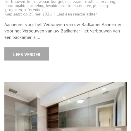
verbouwen
,
betrouwbaar
,
budget
,
duurzaam resultaat
,
ervaring
,
functionaliteit
,
indeling
,
kwaliteitsvolle materialen
,
planning
,
projecten
,
referenties
op
Geplaatst op
29 mei 2026
Laat een reactie achter
Professionele
Aannemer
Aannemer voor het Verbouwen van uw Badkamer Aannemer
voor
Badkamer
voor het Verbouwen van uw Badkamer Het verbouwen van
Verbouwen:
een badkamer is …
Jouw
Sleutel
tot
een
LEES VERDER
Prachtige
Badkamer