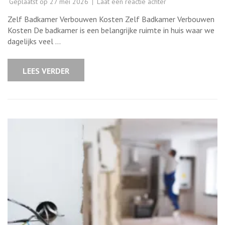
op
Geplaatst op
27 mei 2026
Laat een reactie achter
Kosten
van
Zelf Badkamer Verbouwen Kosten Zelf Badkamer Verbouwen
het
Zelf
Kosten De badkamer is een belangrijke ruimte in huis waar we
Verbouwen
dagelijks veel …
van
een
Badkamer:
Wat
LEES VERDER
Kunt
U
Verwachten?