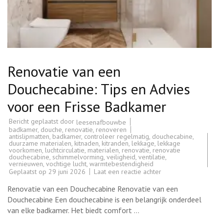
Renovatie van een
Douchecabine: Tips en Advies
voor een Frisse Badkamer
Bericht geplaatst door
leesenafbouwbe
badkamer
,
douche
,
renovatie
,
renoveren
antislipmatten
,
badkamer
,
controleer regelmatig
,
douchecabine
,
duurzame materialen
,
kitnaden
,
kitranden
,
lekkage
,
lekkage
voorkomen
,
luchtcirculatie
,
materialen
,
renovatie
,
renovatie
douchecabine
,
schimmelvorming
,
veiligheid
,
ventilatie
,
vernieuwen
,
vochtige lucht
,
warmtebestendigheid
op
Geplaatst op
29 juni 2026
Laat een reactie achter
Renovatie
van
Renovatie van een Douchecabine Renovatie van een
een
Douchecabine:
Douchecabine Een douchecabine is een belangrijk onderdeel
Tips
van elke badkamer. Het biedt comfort …
en
Advies