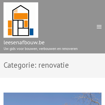
Ga
naar
inhoud
(druk
op
enter)
leesenafbouw.be
Uw gids voor bouwen, verbouwen en renoveren
Categorie:
renovatie