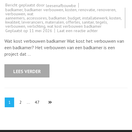
Bericht geplaatst door
leesenafbouwbe
badkamer
,
badkamer verbouwen
,
kosten
,
renovatie
,
renoveren
,
verbouwen
,
wat
aannemers
,
accessoires
,
badkamer
,
budget
,
installatiewerk
,
kosten
,
kwaliteit
,
leveranciers
,
materialen
,
offertes
,
sanitair
,
tegels
,
verbouwen
,
verlichting
,
wat kost verbouwen badkamer
op
Geplaatst op
11 mei 2026
Laat een reactie achter
Kosten
badkamerverbouwi
Wat kost verbouwen badkamer Wat kost het verbouwen van
Wat
kost
een badkamer? Het verbouwen van een badkamer is een
het
project dat …
verbouwen
van
een
badkamer?
LEES VERDER
Berichten
Pagina
Pagina
Pagina
1
2
…
47
paginering