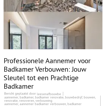
Professionele Aannemer voor
Badkamer Verbouwen: Jouw
Sleutel tot een Prachtige
Badkamer
Bericht geplaatst door
leesenafbouwbe
aannemer
,
badkamer
,
badkamer renovatie
,
bouwbedrijf
,
bouwen
,
renovatie
,
renoveren
,
verbouwing
aannemer
,
aannemer badkamer verbouwen
,
badkamer