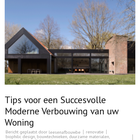
Tips voor een Succesvolle
Moderne Verbouwing van uw
Woning
Bericht geplaatst door
renovatie
leesenafbouwbe
biophilic design
,
bouwtechnieken
,
duurzame materialen
,