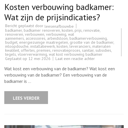
Kosten verbouwing badkamer:
Wat zijn de prijsindicaties?
Bericht geplaatst door
leesenafbouwbe
badkamer
,
badkamer renoveren
,
kosten
,
prijs
,
renovatie
,
renoveren
,
verbouwen
,
verbouwing
,
wat
aannemers
,
accessoires
,
arbeidsloon
,
badkamerverbouwing
,
budget
,
energiezuinige maatregelen
,
grootte van de badkamer
,
inloopdouche
,
installatiewerk
,
kosten
,
leveranciers
,
materialen
kwaliteit
,
offertes
,
premies
,
renovatieproces
,
sanitair
,
subsidies
,
tegels
,
vloerverwarming
,
wat kost verbouwing badkamer
op
Geplaatst op
12 mei 2026
Laat een reactie achter
Kosten
verbouwing
Wat kost een verbouwing van de badkamer? Wat kost een
badkamer:
Wat
verbouwing van de badkamer? Een verbouwing van de
zijn
badkamer is …
de
prijsindicaties?
LEES VERDER