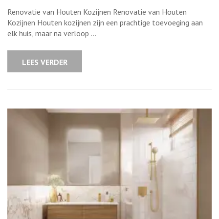
Renovatie
van
Renovatie van Houten Kozijnen Renovatie van Houten
Houten
Kozijnen:
Kozijnen Houten kozijnen zijn een prachtige toevoeging aan
Tips
elk huis, maar na verloop …
en
Stappen
voor
een
LEES VERDER
Succesvolle
Vernieuwing