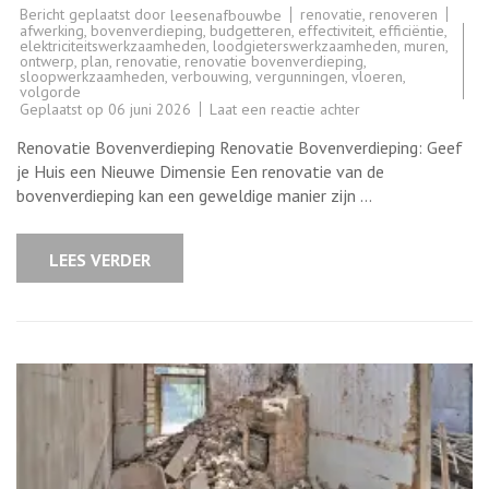
Bericht geplaatst door
renovatie
,
renoveren
leesenafbouwbe
afwerking
,
bovenverdieping
,
budgetteren
,
effectiviteit
,
efficiëntie
,
elektriciteitswerkzaamheden
,
loodgieterswerkzaamheden
,
muren
,
ontwerp
,
plan
,
renovatie
,
renovatie bovenverdieping
,
sloopwerkzaamheden
,
verbouwing
,
vergunningen
,
vloeren
,
volgorde
op
Geplaatst op
06 juni 2026
Laat een reactie achter
Renovatie
Bovenverdieping:
Renovatie Bovenverdieping Renovatie Bovenverdieping: Geef
Geef
je
je Huis een Nieuwe Dimensie Een renovatie van de
Huis
bovenverdieping kan een geweldige manier zijn …
een
Nieuwe
Dimensie
LEES VERDER