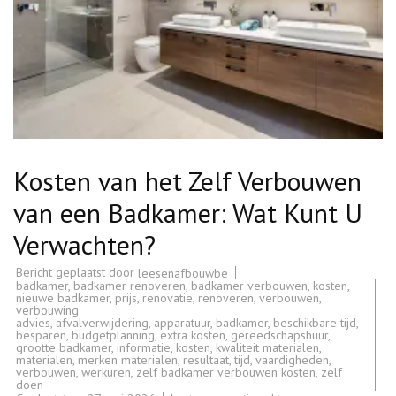
Kosten van het Zelf Verbouwen
van een Badkamer: Wat Kunt U
Verwachten?
Bericht geplaatst door
leesenafbouwbe
badkamer
,
badkamer renoveren
,
badkamer verbouwen
,
kosten
,
nieuwe badkamer
,
prijs
,
renovatie
,
renoveren
,
verbouwen
,
verbouwing
advies
,
afvalverwijdering
,
apparatuur
,
badkamer
,
beschikbare tijd
,
besparen
,
budgetplanning
,
extra kosten
,
gereedschapshuur
,
grootte badkamer
,
informatie
,
kosten
,
kwaliteit materialen
,
materialen
,
merken materialen
,
resultaat
,
tijd
,
vaardigheden
,
verbouwen
,
werkuren
,
zelf badkamer verbouwen kosten
,
zelf
doen