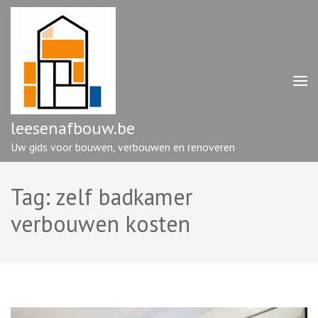
Ga
naar
inhoud
(druk
op
enter)
leesenafbouw.be
Uw gids voor bouwen, verbouwen en renoveren
Tag:
zelf badkamer
verbouwen kosten