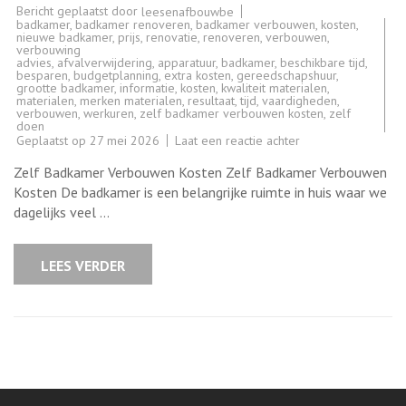
Bericht geplaatst door
leesenafbouwbe
badkamer
,
badkamer renoveren
,
badkamer verbouwen
,
kosten
,
nieuwe badkamer
,
prijs
,
renovatie
,
renoveren
,
verbouwen
,
verbouwing
advies
,
afvalverwijdering
,
apparatuur
,
badkamer
,
beschikbare tijd
,
besparen
,
budgetplanning
,
extra kosten
,
gereedschapshuur
,
grootte badkamer
,
informatie
,
kosten
,
kwaliteit materialen
,
materialen
,
merken materialen
,
resultaat
,
tijd
,
vaardigheden
,
verbouwen
,
werkuren
,
zelf badkamer verbouwen kosten
,
zelf
doen
op
Geplaatst op
27 mei 2026
Laat een reactie achter
Kosten
van
Zelf Badkamer Verbouwen Kosten Zelf Badkamer Verbouwen
het
Zelf
Kosten De badkamer is een belangrijke ruimte in huis waar we
Verbouwen
dagelijks veel …
van
een
Badkamer:
Wat
LEES VERDER
Kunt
U
Verwachten?