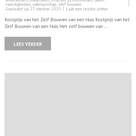
vaardigheden
,
vakmanschap
,
zelf bouwen
op
Geplaatst op
27 oktober 2025
Laat een reactie achter
De
Kostprijs
Kostprijs van het Zelf Bouwen van een Huis Kostprijs van het
van
het
Zelf Bouwen van een Huis Het zelf bouwen van …
Zelf
Bouwen
van
een
LEES VERDER
Huis:
Wat
zijn
de
Belangrijkste
Overwegingen