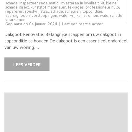
schade
,
inspecteer regelmatig
,
investeren in kwaliteit
,
kit
,
kleine
schade direct
,
kunststof materialen
,
lekkages
,
professionele hulp
,
repareren
,
roestvrij staal
,
schade
,
scheuren
,
topconditie
,
vaardigheden
,
verstoppingen
,
water vrij kan stromen
,
waterschade
voorkomen
op
Geplaatst op
04 januari 2024
Laat een reactie achter
Belangrijke
stappen
Dakgoot Renovatie: Belangrijke stappen om uw dakgoot in
voor
een
topconditie te houden De dakgoot is een essentieel onderdeel
succesvolle
van uw woning. …
dakgoot
renovatie
LEES VERDER