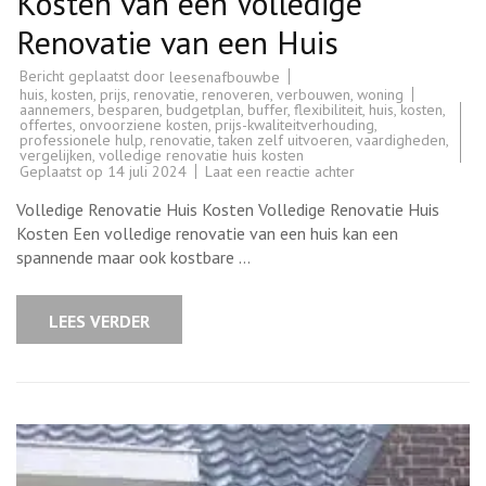
Kosten van een Volledige
Renovatie van een Huis
Bericht geplaatst door
leesenafbouwbe
huis
,
kosten
,
prijs
,
renovatie
,
renoveren
,
verbouwen
,
woning
aannemers
,
besparen
,
budgetplan
,
buffer
,
flexibiliteit
,
huis
,
kosten
,
offertes
,
onvoorziene kosten
,
prijs-kwaliteitverhouding
,
professionele hulp
,
renovatie
,
taken zelf uitvoeren
,
vaardigheden
,
vergelijken
,
volledige renovatie huis kosten
op
Geplaatst op
14 juli 2024
Laat een reactie achter
Kosten
van
Volledige Renovatie Huis Kosten Volledige Renovatie Huis
een
Volledige
Kosten Een volledige renovatie van een huis kan een
Renovatie
spannende maar ook kostbare …
van
een
Huis
LEES VERDER