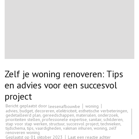
Zelf je woning renoveren: Tips
en advies voor een succesvol
project
Bericht geplaatst door
woning
leesenafbouwbe
advies
,
budget
,
decoreren
,
elektriciteit
,
esthetische verbeteringen
,
gedetailleerd plan
,
gereedschappen
,
materialen
,
onderzoek
,
prioriteiten stellen
,
professionele expertise
,
sanitair
,
schilderen
,
stap voor stap werken
,
structuur
,
succesvol project
,
technieken
,
tijdschema
,
tips
,
vaardigheden
,
vakman inhuren
,
woning
,
zelf
renoveren woning
op
Geplaatst op
01 oktober 2023
Laat een reactie achter