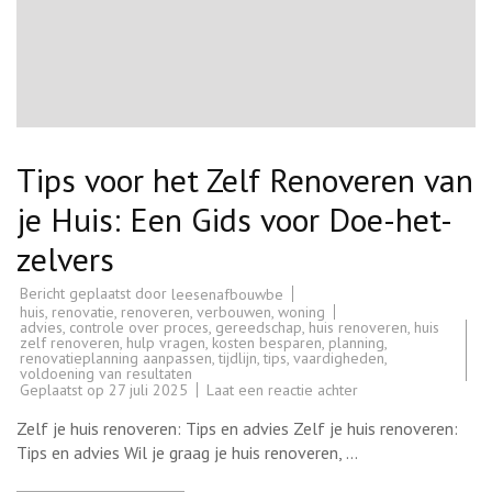
Tips voor het Zelf Renoveren van
je Huis: Een Gids voor Doe-het-
zelvers
Bericht geplaatst door
leesenafbouwbe
huis
,
renovatie
,
renoveren
,
verbouwen
,
woning
advies
,
controle over proces
,
gereedschap
,
huis renoveren
,
huis
zelf renoveren
,
hulp vragen
,
kosten besparen
,
planning
,
renovatieplanning aanpassen
,
tijdlijn
,
tips
,
vaardigheden
,
voldoening van resultaten
op
Geplaatst op
27 juli 2025
Laat een reactie achter
Tips
voor
Zelf je huis renoveren: Tips en advies Zelf je huis renoveren:
het
Zelf
Tips en advies Wil je graag je huis renoveren, …
Renoveren
van