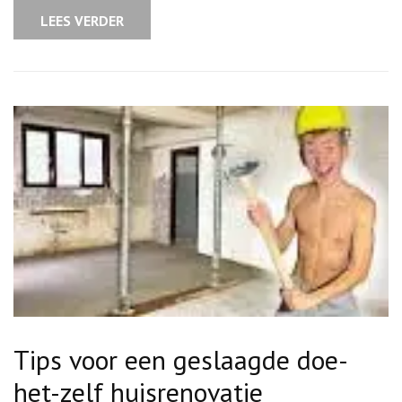
je
Huis:
LEES VERDER
Een
Gids
voor
Doe-
het-
zelvers
Tips voor een geslaagde doe-
het-zelf huisrenovatie