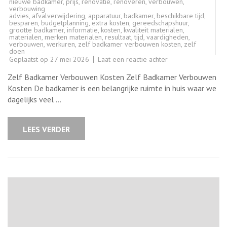
nieuwe badkamer
,
prijs
,
renovatie
,
renoveren
,
verbouwen
,
verbouwing
advies
,
afvalverwijdering
,
apparatuur
,
badkamer
,
beschikbare tijd
,
besparen
,
budgetplanning
,
extra kosten
,
gereedschapshuur
,
grootte badkamer
,
informatie
,
kosten
,
kwaliteit materialen
,
materialen
,
merken materialen
,
resultaat
,
tijd
,
vaardigheden
,
verbouwen
,
werkuren
,
zelf badkamer verbouwen kosten
,
zelf
doen
op
Geplaatst op
27 mei 2026
Laat een reactie achter
Kosten
van
Zelf Badkamer Verbouwen Kosten Zelf Badkamer Verbouwen
het
Zelf
Kosten De badkamer is een belangrijke ruimte in huis waar we
Verbouwen
dagelijks veel …
van
een
Badkamer:
Wat
LEES VERDER
Kunt
U
Verwachten?