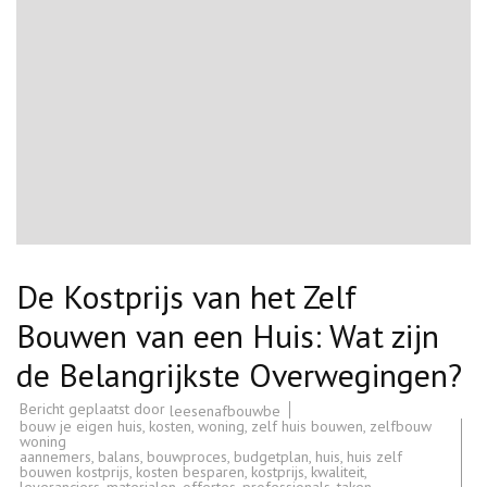
De Kostprijs van het Zelf
Bouwen van een Huis: Wat zijn
de Belangrijkste Overwegingen?
Bericht geplaatst door
leesenafbouwbe
bouw je eigen huis
,
kosten
,
woning
,
zelf huis bouwen
,
zelfbouw
woning
aannemers
,
balans
,
bouwproces
,
budgetplan
,
huis
,
huis zelf
bouwen kostprijs
,
kosten besparen
,
kostprijs
,
kwaliteit
,
leveranciers
,
materialen
,
offertes
,
professionals
,
taken
,