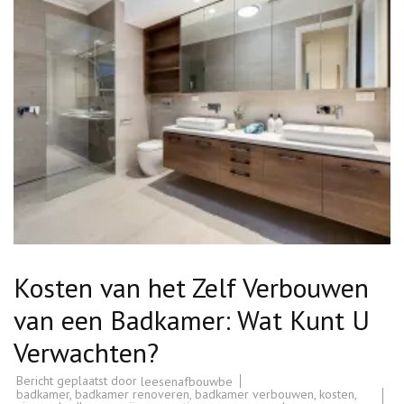
Kosten van het Zelf Verbouwen
van een Badkamer: Wat Kunt U
Verwachten?
Bericht geplaatst door
leesenafbouwbe
badkamer
,
badkamer renoveren
,
badkamer verbouwen
,
kosten
,