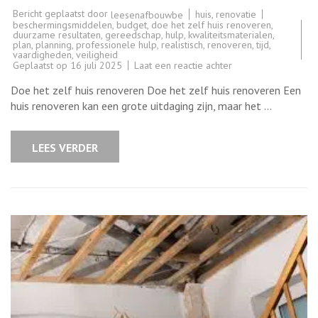
Bericht geplaatst door
huis
,
renovatie
leesenafbouwbe
beschermingsmiddelen
,
budget
,
doe het zelf huis renoveren
,
duurzame resultaten
,
gereedschap
,
hulp
,
kwaliteitsmaterialen
,
plan
,
planning
,
professionele hulp
,
realistisch
,
renoveren
,
tijd
,
vaardigheden
,
veiligheid
op
Geplaatst op
16 juli 2025
Laat een reactie achter
Tips
voor
Doe het zelf huis renoveren Doe het zelf huis renoveren Een
een
geslaagde
huis renoveren kan een grote uitdaging zijn, maar het …
doe-
het-
zelf
huisrenovatie
LEES VERDER