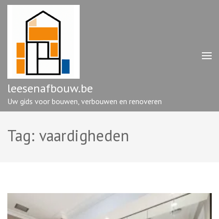
Ga
naar
inhoud
(druk
op
enter)
leesenafbouw.be
Uw gids voor bouwen, verbouwen en renoveren
Tag:
vaardigheden