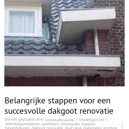
Belangrijke stappen voor een
succesvolle dakgoot renovatie
Bericht geplaatst door
Uncategorized
leesenafbouwbe
afdichtingsmiddelen
,
aluminium
,
belangrijke stappen
,
bevestigingen
,
dakgoot renovatie
,
duurzame materialen
,
ernstige