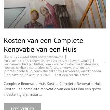
Kosten van een Complete
Renovatie van een Huis
Bericht geplaatst door
leesenafbouwbe
huis
,
kosten
,
prijs
,
renovatie
,
renoveren
,
verbouwen
,
woning
aannemers
,
budget
,
buffer
,
complete renovatie huis kosten
,
huis
,
kosten
,
kwaliteit
,
materialen
,
offertes
,
onverwachte kosten
,
professionele hulp
,
renovatie
,
taken zelf uitvoeren
,
vaardigheden
op
Geplaatst op
22 augustus 2024
Laat een reactie achter
Kosten
van
Complete Renovatie Huis Kosten Complete Renovatie Huis
een
Complete
Kosten Een complete renovatie van een huis kan een grote
Renovatie
investering zijn, maar …
van
een
Huis
LEES VERDER