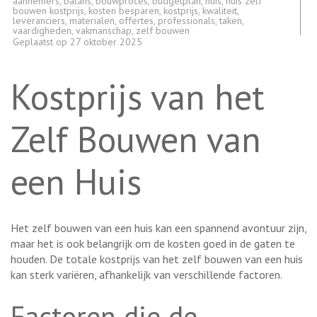
aannemers
,
balans
,
bouwproces
,
budgetplan
,
huis
,
huis zelf
bouwen kostprijs
,
kosten besparen
,
kostprijs
,
kwaliteit
,
leveranciers
,
materialen
,
offertes
,
professionals
,
taken
,
vaardigheden
,
vakmanschap
,
zelf bouwen
Geplaatst op
27 oktober 2025
Kostprijs van het
Zelf Bouwen van
een Huis
Het zelf bouwen van een huis kan een spannend avontuur zijn,
maar het is ook belangrijk om de kosten goed in de gaten te
houden. De totale kostprijs van het zelf bouwen van een huis
kan sterk variëren, afhankelijk van verschillende factoren.
Factoren die de