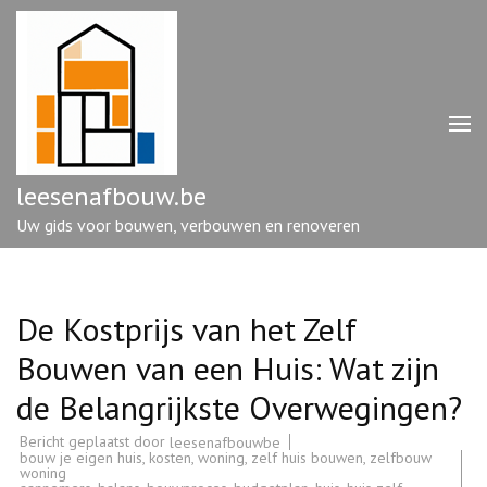
Ga
naar
inhoud
(druk
op
enter)
leesenafbouw.be
Uw gids voor bouwen, verbouwen en renoveren
De Kostprijs van het Zelf
Bouwen van een Huis: Wat zijn
de Belangrijkste Overwegingen?
Bericht geplaatst door
leesenafbouwbe
bouw je eigen huis
,
kosten
,
woning
,
zelf huis bouwen
,
zelfbouw
woning