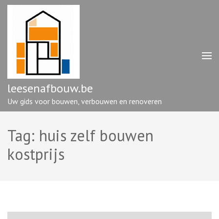
Ga
naar
inhoud
(druk
op
enter)
leesenafbouw.be
Uw gids voor bouwen, verbouwen en renoveren
Tag:
huis zelf bouwen
kostprijs