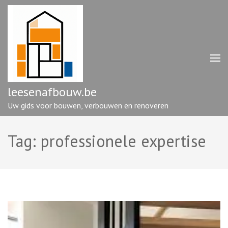
Ga
naar
inhoud
(druk
op
enter)
leesenafbouw.be
Uw gids voor bouwen, verbouwen en renoveren
Tag:
professionele expertise