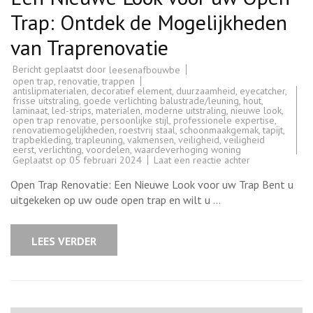
Trap: Ontdek de Mogelijkheden
van Traprenovatie
Bericht geplaatst door
leesenafbouwbe
open trap
,
renovatie
,
trappen
antislipmaterialen
,
decoratief element
,
duurzaamheid
,
eyecatcher
,
frisse uitstraling
,
goede verlichting balustrade/leuning
,
hout
,
laminaat
,
led-strips
,
materialen
,
moderne uitstraling
,
nieuwe look
,
open trap renovatie
,
persoonlijke stijl
,
professionele expertise
,
renovatiemogelijkheden
,
roestvrij staal
,
schoonmaakgemak
,
tapijt
,
trapbekleding
,
trapleuning
,
vakmensen
,
veiligheid
,
veiligheid
eerst
,
verlichting
,
voordelen
,
waardeverhoging woning
op
Geplaatst op
05 februari 2024
Laat een reactie achter
Een
Nieuwe
Open Trap Renovatie: Een Nieuwe Look voor uw Trap Bent u
Look
voor
uitgekeken op uw oude open trap en wilt u …
uw
Open
Trap:
Ontdek
LEES VERDER
de
Mogelijkheden
van
Traprenovatie