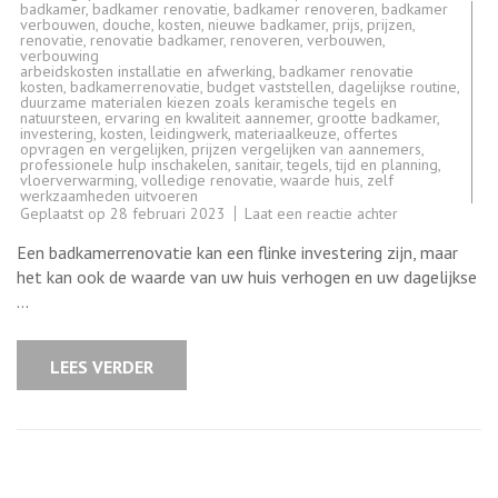
badkamer
,
badkamer renovatie
,
badkamer renoveren
,
badkamer
verbouwen
,
douche
,
kosten
,
nieuwe badkamer
,
prijs
,
prijzen
,
renovatie
,
renovatie badkamer
,
renoveren
,
verbouwen
,
verbouwing
arbeidskosten installatie en afwerking
,
badkamer renovatie
kosten
,
badkamerrenovatie
,
budget vaststellen
,
dagelijkse routine
,
duurzame materialen kiezen zoals keramische tegels en
natuursteen
,
ervaring en kwaliteit aannemer
,
grootte badkamer
,
investering
,
kosten
,
leidingwerk
,
materiaalkeuze
,
offertes
opvragen en vergelijken
,
prijzen vergelijken van aannemers
,
professionele hulp inschakelen
,
sanitair
,
tegels
,
tijd en planning
,
vloerverwarming
,
volledige renovatie
,
waarde huis
,
zelf
werkzaamheden uitvoeren
op
Geplaatst op
28 februari 2023
Laat een reactie achter
Badkamer
renovatie
Een badkamerrenovatie kan een flinke investering zijn, maar
kosten:
wat
het kan ook de waarde van uw huis verhogen en uw dagelijkse
zijn
…
de
gemiddelde
prijzen
en
LEES VERDER
waar
moet
u
rekening
mee
houden?