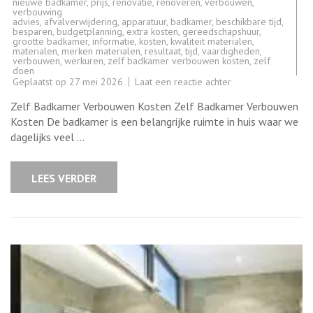
nieuwe badkamer
,
prijs
,
renovatie
,
renoveren
,
verbouwen
,
verbouwing
advies
,
afvalverwijdering
,
apparatuur
,
badkamer
,
beschikbare tijd
,
besparen
,
budgetplanning
,
extra kosten
,
gereedschapshuur
,
grootte badkamer
,
informatie
,
kosten
,
kwaliteit materialen
,
materialen
,
merken materialen
,
resultaat
,
tijd
,
vaardigheden
,
verbouwen
,
werkuren
,
zelf badkamer verbouwen kosten
,
zelf
doen
op
Geplaatst op
27 mei 2026
Laat een reactie achter
Kosten
van
Zelf Badkamer Verbouwen Kosten Zelf Badkamer Verbouwen
het
Zelf
Kosten De badkamer is een belangrijke ruimte in huis waar we
Verbouwen
dagelijks veel …
van
een
Badkamer:
Wat
LEES VERDER
Kunt
U
Verwachten?