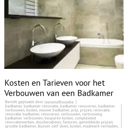
Kosten en Tarieven voor het
Verbouwen van een Badkamer
Bericht geplaatst door
leesenafbouwbe
badkamer
,
badkamer renovatie
,
badkamer renoveren
,
badkamer
verbouwen
,
kosten
,
nieuwe badkamer
,
prijs
,
prijzen
,
renovatie
,
renovatie badkamer
,
renoveren
,
verbouwen
,
verbouwing
badkamer verbouwen
,
besparen kosten
,
complexiteit
renovatiewerken
,
douchecabines
,
factoren
,
gemiddelde prijzen
,
grootte badkamer
,
klussen zelf doen
,
kosten
,
maatwerk vermijden
,