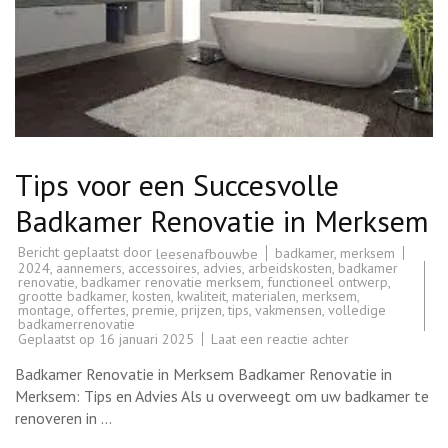
Tips voor een Succesvolle
Badkamer Renovatie in Merksem
Bericht geplaatst door
badkamer
,
merksem
leesenafbouwbe
2024
,
aannemers
,
accessoires
,
advies
,
arbeidskosten
,
badkamer
renovatie
,
badkamer renovatie merksem
,
functioneel ontwerp
,
grootte badkamer
,
kosten
,
kwaliteit
,
materialen
,
merksem
,
montage
,
offertes
,
premie
,
prijzen
,
tips
,
vakmensen
,
volledige
badkamerrenovatie
op
Geplaatst op
16 januari 2025
Laat een reactie achter
Tips
voor
Badkamer Renovatie in Merksem Badkamer Renovatie in
een
Succesvolle
Merksem: Tips en Advies Als u overweegt om uw badkamer te
Badkamer
renoveren in …
Renovatie
in