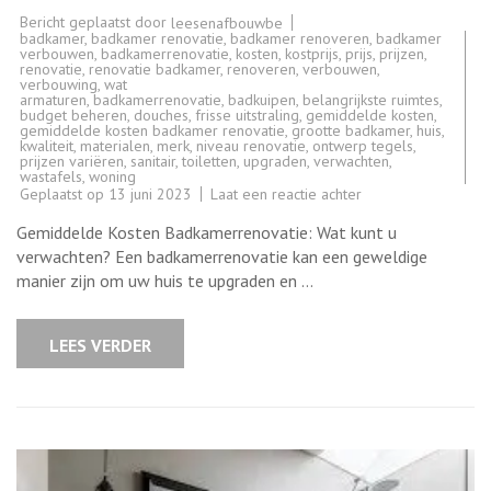
Bericht geplaatst door
leesenafbouwbe
badkamer
,
badkamer renovatie
,
badkamer renoveren
,
badkamer
verbouwen
,
badkamerrenovatie
,
kosten
,
kostprijs
,
prijs
,
prijzen
,
renovatie
,
renovatie badkamer
,
renoveren
,
verbouwen
,
verbouwing
,
wat
armaturen
,
badkamerrenovatie
,
badkuipen
,
belangrijkste ruimtes
,
budget beheren
,
douches
,
frisse uitstraling
,
gemiddelde kosten
,
gemiddelde kosten badkamer renovatie
,
grootte badkamer
,
huis
,
kwaliteit
,
materialen
,
merk
,
niveau renovatie
,
ontwerp tegels
,
prijzen variëren
,
sanitair
,
toiletten
,
upgraden
,
verwachten
,
wastafels
,
woning
op
Geplaatst op
13 juni 2023
Laat een reactie achter
Wat
zijn
Gemiddelde Kosten Badkamerrenovatie: Wat kunt u
de
gemiddelde
verwachten? Een badkamerrenovatie kan een geweldige
kosten
manier zijn om uw huis te upgraden en …
voor
een
badkamerrenovatie
LEES VERDER