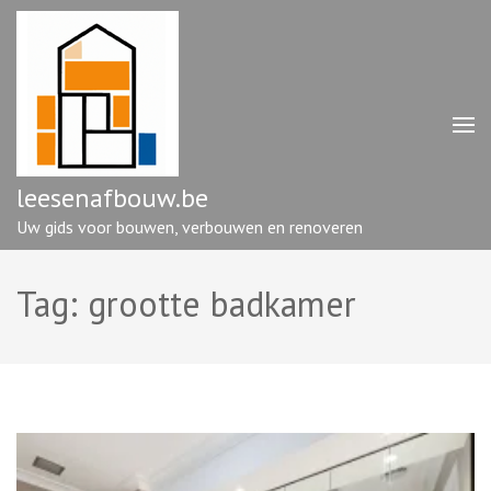
Ga
naar
inhoud
(druk
op
enter)
leesenafbouw.be
Uw gids voor bouwen, verbouwen en renoveren
Tag:
grootte badkamer