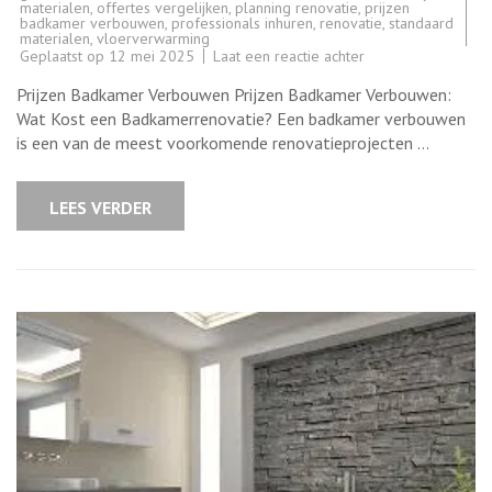
materialen
,
offertes vergelijken
,
planning renovatie
,
prijzen
badkamer verbouwen
,
professionals inhuren
,
renovatie
,
standaard
materialen
,
vloerverwarming
op
Geplaatst op
12 mei 2025
Laat een reactie achter
Kosten
en
Prijzen Badkamer Verbouwen Prijzen Badkamer Verbouwen:
Tarieven
voor
Wat Kost een Badkamerrenovatie? Een badkamer verbouwen
het
is een van de meest voorkomende renovatieprojecten …
Verbouwen
van
een
Badkamer
LEES VERDER