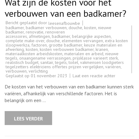
Wat zijn de kosten voor het
verbouwen van een badkamer?
Bericht geplaatst door
leesenafbouwbe
badkamer
,
badkamer verbouwen
,
douche
,
kosten
,
nieuwe
badkamer
,
renovatie
,
renoveren
accessoires
,
afmetingen
,
badkamer
,
belangrijke aspecten
,
complete make-over
,
douche
,
elementen vervangen
,
extra kosten
sloopwerkza
,
factoren
,
grootte badkamer
,
keuze materialen en
afwerking
,
kosten
,
kosten verbouwen badkamer
,
kranen
,
materiaalkosten arbeidskosten
,
materialen en arbeid
,
nieuwe
tegels
,
onaangename verrassingen
,
prijsklasse varieert sterk
,
realistisch budget
,
sanitair
,
tegels
,
toilet
,
vakmensen loodgieters
tegelzetters elektriciens offertes prijzen vergelijken
,
variëren
,
verbouwen
,
verlichting
op
Geplaatst op
01 november 2023
Laat een reactie achter
Wat
zijn
De kosten van het verbouwen van een badkamer kunnen sterk
de
kosten
variëren, afhankelijk van verschillende factoren. Het is
voor
belangrijk om een …
het
verbouwen
van
een
LEES VERDER
badkamer?