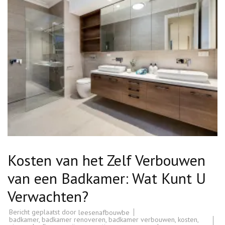
Kosten van het Zelf Verbouwen
van een Badkamer: Wat Kunt U
Verwachten?
Bericht geplaatst door
leesenafbouwbe
badkamer
,
badkamer renoveren
,
badkamer verbouwen
,
kosten
,