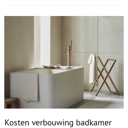
België?
Kosten verbouwing badkamer