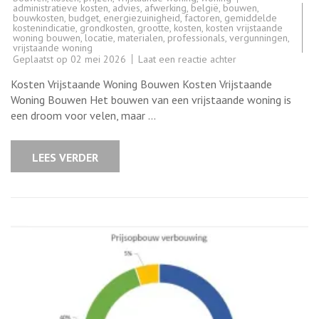
administratieve kosten
,
advies
,
afwerking
,
belgië
,
bouwen
,
bouwkosten
,
budget
,
energiezuinigheid
,
factoren
,
gemiddelde
kostenindicatie
,
grondkosten
,
grootte
,
kosten
,
kosten vrijstaande
woning bouwen
,
locatie
,
materialen
,
professionals
,
vergunningen
,
vrijstaande woning
op
Geplaatst op
02 mei 2026
Laat een reactie achter
Kosten
voor
Kosten Vrijstaande Woning Bouwen Kosten Vrijstaande
het
bouwen
Woning Bouwen Het bouwen van een vrijstaande woning is
van
een droom voor velen, maar …
een
vrijstaande
woning:
Wat
LEES VERDER
zijn
de
belangrijkste
overwegingen?