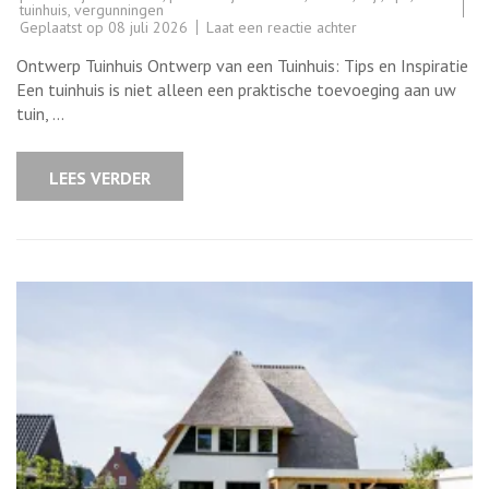
tuinhuis
,
vergunningen
op
Geplaatst op
08 juli 2026
Laat een reactie achter
Tips
voor
Ontwerp Tuinhuis Ontwerp van een Tuinhuis: Tips en Inspiratie
het
Ontwerp
Een tuinhuis is niet alleen een praktische toevoeging aan uw
van
tuin, …
een
Praktisch
en
Stijlvol
LEES VERDER
Tuinhuis