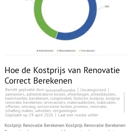
Hoe de Kostprijs van Renovatie
Correct Berekenen
Bericht geplaatst door
Uncategorized
leesenafbouwbe
aannemers
,
administratieve kosten
,
afwerkingen
,
arbeidskosten
,
beïnvloeden
,
berekenen
,
complexiteit
,
factoren
,
kostprijs
,
kostprijs
renovatie berekenen
,
leveranciers
,
materiaalkosten
,
materialen
,
offertes
,
omvang
,
onvoorziene kosten
,
premies
,
renovatie
,
schatting maken
,
subsidies
,
vergunningen
op
Geplaatst op
29 april 2026
Laat een reactie achter
Hoe
de
Kostprijs Renovatie Berekenen Kostprijs Renovatie Berekenen
Kostprijs