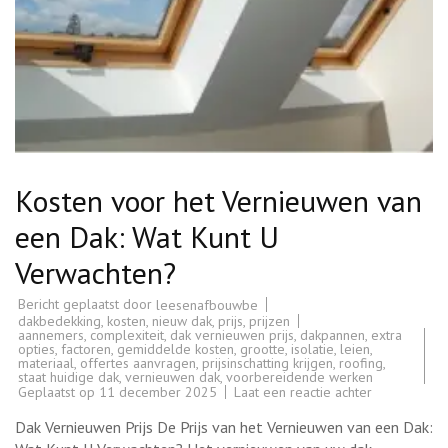
Kosten voor het Vernieuwen van
een Dak: Wat Kunt U
Verwachten?
Bericht geplaatst door
leesenafbouwbe
dakbedekking
,
kosten
,
nieuw dak
,
prijs
,
prijzen
aannemers
,
complexiteit
,
dak vernieuwen prijs
,
dakpannen
,
extra
opties
,
factoren
,
gemiddelde kosten
,
grootte
,
isolatie
,
leien
,
materiaal
,
offertes aanvragen
,
prijsinschatting krijgen
,
roofing
,
staat huidige dak
,
vernieuwen dak
,
voorbereidende werken
op
Geplaatst op
11 december 2025
Laat een reactie achter
Kosten
voor
Dak Vernieuwen Prijs De Prijs van het Vernieuwen van een Dak:
het
Vernieuwen