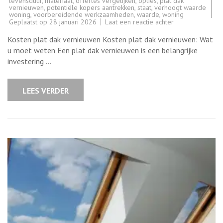
levensduur
,
materiaal
,
offertes vergelijken
,
opties
,
plat dak
vernieuwen
,
potentiële kopers aantrekken
,
staat
,
verhoogt waarde
woning
,
voorbereidende werkzaamheden
,
waarde
,
woning
op
Geplaatst op
28 januari 2026
Laat een reactie achter
Kosten
voor
Kosten plat dak vernieuwen Kosten plat dak vernieuwen: Wat
het
vernieuwen
u moet weten Een plat dak vernieuwen is een belangrijke
van
investering …
een
plat
dak:
Wat
LEES VERDER
u
moet
weten