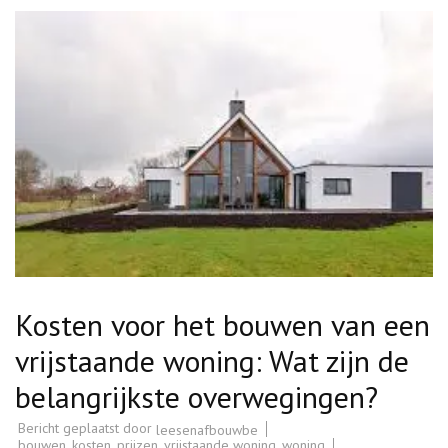
Kosten voor het bouwen van een
vrijstaande woning: Wat zijn de
belangrijkste overwegingen?
Bericht geplaatst door
leesenafbouwbe
bouwen
,
kosten
,
prijzen
,
vrijstaande woning
,
woning