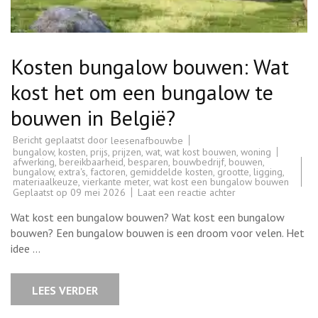
Kosten bungalow bouwen: Wat
kost het om een bungalow te
bouwen in België?
Bericht geplaatst door
leesenafbouwbe
bungalow
,
kosten
,
prijs
,
prijzen
,
wat
,
wat kost bouwen
,
woning
afwerking
,
bereikbaarheid
,
besparen
,
bouwbedrijf
,
bouwen
,
bungalow
,
extra's
,
factoren
,
gemiddelde kosten
,
grootte
,
ligging
,
materiaalkeuze
,
vierkante meter
,
wat kost een bungalow bouwen
op
Geplaatst op
09 mei 2026
Laat een reactie achter
Kosten
bungalow
Wat kost een bungalow bouwen? Wat kost een bungalow
bouwen:
Wat
bouwen? Een bungalow bouwen is een droom voor velen. Het
kost
idee …
het
om
een
bungalow
LEES VERDER
te
bouwen
in