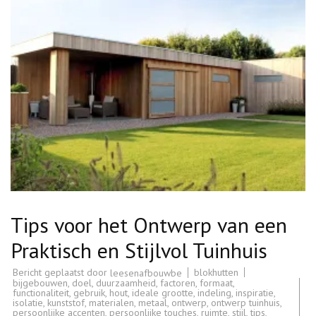
Tips voor het Ontwerp van een
Praktisch en Stijlvol Tuinhuis
Bericht geplaatst door
blokhutten
leesenafbouwbe
bijgebouwen
,
doel
,
duurzaamheid
,
factoren
,
formaat
,
functionaliteit
,
gebruik
,
hout
,
ideale grootte
,
indeling
,
inspiratie
,
isolatie
,
kunststof
,
materialen
,
metaal
,
ontwerp
,
ontwerp tuinhuis
,
persoonlijke accenten
,
persoonlijke touches
,
ruimte
,
stijl
,
tips
,