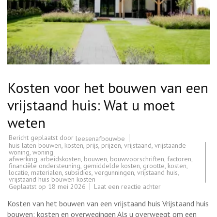
Kosten voor het bouwen van een
vrijstaand huis: Wat u moet
weten
Bericht geplaatst door
leesenafbouwbe
huis laten bouwen
,
kosten
,
prijs
,
prijzen
,
vrijstaand
,
vrijstaande
woning
,
woning
afwerking
,
arbeidskosten
,
bouwen
,
bouwvoorschriften
,
factoren
,
financiële ondersteuning
,
gemiddelde kosten
,
grootte
,
kosten
,
locatie
,
materialen
,
subsidies
,
vergunningen
,
vrijstaand huis
,
vrijstaand huis bouwen kosten
op
Geplaatst op
18 mei 2026
Laat een reactie achter
Kosten
voor
Kosten van het bouwen van een vrijstaand huis Vrijstaand huis
het
bouwen
bouwen: kosten en overwegingen Als u overweegt om een