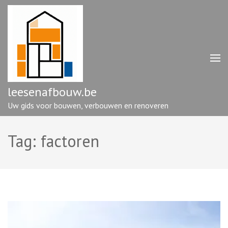
Ga
naar
inhoud
(druk
op
enter)
leesenafbouw.be
Uw gids voor bouwen, verbouwen en renoveren
Tag:
factoren