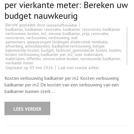
per vierkante meter: Bereken uw
budget nauwkeurig
Bericht geplaatst door
leesenafbouwbe
badkamer
,
badkamer renovatie
,
badkamer renoveren
,
badkamer
verbouwen
,
kosten
,
m2
,
nieuwe badkamer
,
prijs
,
renovatie
,
renoveren
,
verbouwen
,
verbouwing
,
wat
aannemers
,
aanpassingen leidingen elektriciteit ventilatie
,
afwerking
,
arbeidskosten
,
badkamerverbouwing
,
belgië
,
bijkomende kosten
,
budget
,
factoren
,
gemiddelde kosten
,
kosten
,
kosten verbouwing badkamer per m2
,
luxe materialen
,
materialen
,
offertes
,
onvoorziene kosten
,
vernieuwde badkamer
,
vierkante meter
op
Geplaatst op
03 mei 2026
Laat een reactie achter
Kosten
verbouwing
Kosten verbouwing badkamer per m2 Kosten verbouwing
badkamer
per
badkamer per m2 De kosten van een verbouwing van een
vierkante
badkamer kunnen sterk …
meter:
Bereken
uw
budget
LEES VERDER
nauwkeurig