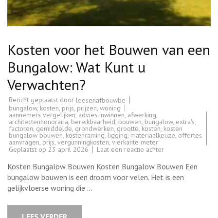
Kosten voor het Bouwen van een
Bungalow: Wat Kunt u
Verwachten?
Bericht geplaatst door
leesenafbouwbe
bungalow
,
kosten
,
prijs
,
prijzen
,
woning
aannemers vergelijken
,
advies inwinnen
,
afwerking
,
architectenhonoraria
,
bereikbaarheid
,
bouwen
,
bungalow
,
extra's
,
factoren
,
gemiddelde
,
grondwerken
,
grootte
,
kosten
,
kosten
bungalow bouwen
,
kostenraming
,
ligging
,
materiaalkeuze
,
offertes
aanvragen
,
prijs
,
vergunningkosten
,
vierkante meter
op
Geplaatst op
23 april 2026
Laat een reactie achter
Kosten
voor
Kosten Bungalow Bouwen Kosten Bungalow Bouwen Een
het
Bouwen
bungalow bouwen is een droom voor velen. Het is een
van
gelijkvloerse woning die …
een
Bungalow:
Wat
Kunt
LEES VERDER
u