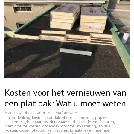
Kosten voor het vernieuwen van
een plat dak: Wat u moet weten
Bericht geplaatst door
leesenafbouwbe
dakbedekking
,
kosten
,
plat dak
,
platte daken
,
prijs
,
prijzen
aannemers
,
bespaartips
,
duurzaamheid garanderen
,
factoren
,
gemiddelde kosten
,
groendak
,
grootte
,
investering
,
isolatie
,
kosten
,
kosten plat dak vernieuwen
,
kwalitatieve materialen
,