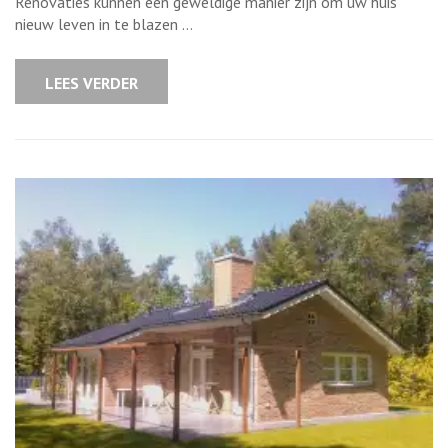
van
Renovaties kunnen een geweldige manier zijn om uw huis
Renovatie
nieuw leven in te blazen …
Correct
Berekenen
LEES VERDER