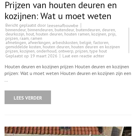
Prijzen van houten deuren en
kozijnen: Wat u moet weten
Bericht geplaatst door
leesenafbouwbe
binnendeur
,
binnendeuren
,
buitendeur
,
buitendeuren
,
deuren
,
deurkozijn
,
hout
,
houten deuren
,
houten ramen
,
kozijnen
,
prijs
,
prijzen
,
raam
,
ramen
afmetingen
,
afwerkingen
,
arbeidskosten
,
belgië
,
factoren
,
gemiddelde kosten
,
houten deuren
,
houten deuren en kozijnen
prijzen
,
kozijnen
,
onderhoud
,
ontwerp
,
prijzen
,
type hout
op
Geplaatst op
19 maart 2026
Laat een reactie achter
Prijzen
van
Houten deuren en kozijnen prijzen Houten deuren en kozijnen
houten
deuren
prijzen: Wat u moet weten Houten deuren en kozijnen zijn een
en
…
kozijnen:
Wat
u
moet
LEES VERDER
weten